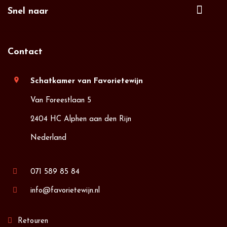
Snel naar
Contact
location_on
Schatkamer van Favorietewijn
Van Foreestlaan 5
2404 HC Alphen aan den Rijn
Nederland
071 589 85 84
info@favorietewijn.nl
Retouren