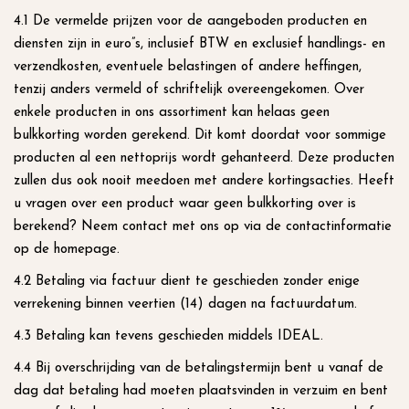
4.1 De vermelde prijzen voor de aangeboden producten en
diensten zijn in euro”s, inclusief BTW en exclusief handlings- en
verzendkosten, eventuele belastingen of andere heffingen,
tenzij anders vermeld of schriftelijk overeengekomen. Over
enkele producten in ons assortiment kan helaas geen
bulkkorting worden gerekend. Dit komt doordat voor sommige
producten al een nettoprijs wordt gehanteerd. Deze producten
zullen dus ook nooit meedoen met andere kortingsacties. Heeft
u vragen over een product waar geen bulkkorting over is
berekend? Neem contact met ons op via de contactinformatie
op de homepage.
4.2 Betaling via factuur dient te geschieden zonder enige
verrekening binnen veertien (14) dagen na factuurdatum.
4.3 Betaling kan tevens geschieden middels IDEAL.
4.4 Bij overschrijding van de betalingstermijn bent u vanaf de
dag dat betaling had moeten plaatsvinden in verzuim en bent