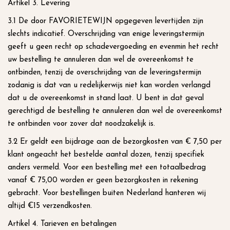
Artikel 3. Levering
3.1 De door FAVORIETEWIJN opgegeven levertijden zijn
slechts indicatief. Overschrijding van enige leveringstermijn
geeft u geen recht op schadevergoeding en evenmin het recht
uw bestelling te annuleren dan wel de overeenkomst te
ontbinden, tenzij de overschrijding van de leveringstermijn
zodanig is dat van u redelijkerwijs niet kan worden verlangd
dat u de overeenkomst in stand laat. U bent in dat geval
gerechtigd de bestelling te annuleren dan wel de overeenkomst
te ontbinden voor zover dat noodzakelijk is.
3.2 Er geldt een bijdrage aan de bezorgkosten van € 7,50 per
klant ongeacht het bestelde aantal dozen, tenzij specifiek
anders vermeld. Voor een bestelling met een totaalbedrag
vanaf € 75,00 worden er geen bezorgkosten in rekening
gebracht. Voor bestellingen buiten Nederland hanteren wij
altijd €15 verzendkosten.
Artikel 4. Tarieven en betalingen