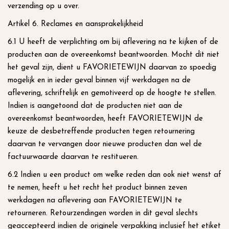
verzending op u over.
Artikel 6. Reclames en aansprakelijkheid
6.1 U heeft de verplichting om bij aflevering na te kijken of de
producten aan de overeenkomst beantwoorden. Mocht dit niet
het geval zijn, dient u FAVORIETEWIJN daarvan zo spoedig
mogelijk en in ieder geval binnen vijf werkdagen na de
aflevering, schriftelijk en gemotiveerd op de hoogte te stellen.
Indien is aangetoond dat de producten niet aan de
overeenkomst beantwoorden, heeft FAVORIETEWIJN de
keuze de desbetreffende producten tegen retournering
daarvan te vervangen door nieuwe producten dan wel de
factuurwaarde daarvan te restitueren.
6.2 Indien u een product om welke reden dan ook niet wenst af
te nemen, heeft u het recht het product binnen zeven
werkdagen na aflevering aan FAVORIETEWIJN te
retourneren. Retourzendingen worden in dit geval slechts
geaccepteerd indien de originele verpakking inclusief het etiket