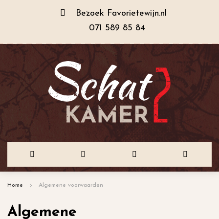
Bezoek
Favorietewijn.nl
071 589 85 84
Ga
Home
Algemene voorwaarden
naar
Algemene
de