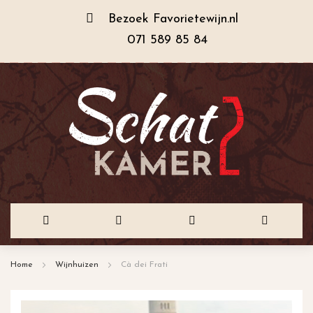
Bezoek
Favorietewijn.nl
071 589 85 84
Ga
Home
Wijnhuizen
Cà dei Frati
naar
de