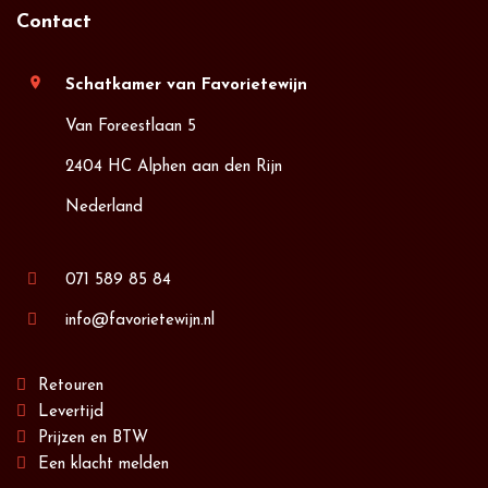
Contact
location_on
Schatkamer van Favorietewijn
Van Foreestlaan 5
2404 HC Alphen aan den Rijn
Nederland
071 589 85 84
info@favorietewijn.nl
Retouren
Levertijd
Prijzen en BTW
Een klacht melden