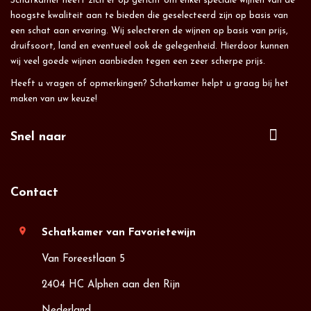
Schatkamer heeft zich er op gericht om enkel speciale wijnen van de
hoogste kwaliteit aan te bieden die geselecteerd zijn op basis van
een schat aan ervaring. Wij selecteren de wijnen op basis van prijs,
druifsoort, land en eventueel ook de gelegenheid. Hierdoor kunnen
wij veel goede wijnen aanbieden tegen een zeer scherpe prijs.
Heeft u vragen of opmerkingen? Schatkamer helpt u graag bij het
maken van uw keuze!
Snel naar
Contact
location_on
Schatkamer van Favorietewijn
Van Foreestlaan 5
2404 HC Alphen aan den Rijn
Nederland