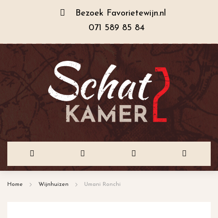
Bezoek
Favorietewijn.nl
071 589 85 84
Ga
Home
Wijnhuizen
Umani Ronchi
naar
de