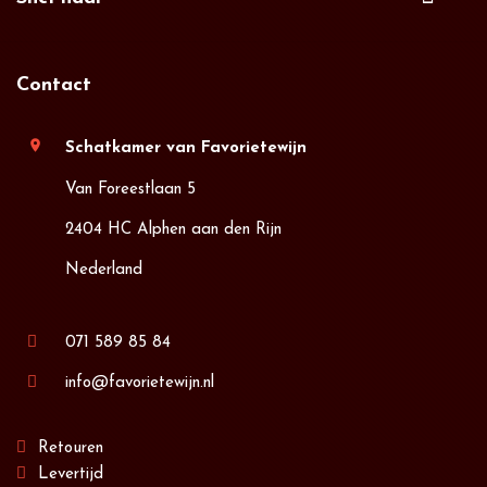
Contact
location_on
Schatkamer van Favorietewijn
Van Foreestlaan 5
2404 HC Alphen aan den Rijn
Nederland
071 589 85 84
info@favorietewijn.nl
Retouren
Levertijd