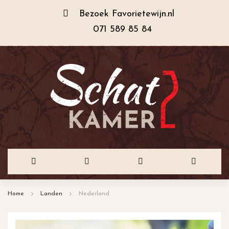
Bezoek
Favorietewijn.nl
071 589 85 84
Ga
Home
Landen
Nederland
naar
de