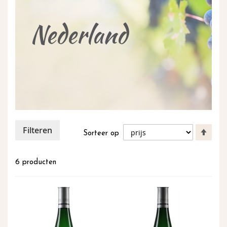
inhoud
Nederland
Filteren
Van
Sorteer op
hoog
naar
laag
6
producten
sort