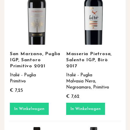
San Marzano, Puglia
Masseria Pietrosa,
IGP, Santoro
Salento IGP, Birò
Primitivo 2021
2017
Italië - Puglia
Italië - Puglia
Primitivo
Malvasia Nera,
Negroamaro, Primitivo
€ 7,25
€ 7,62
In Winkelwagen
In Winkelwagen