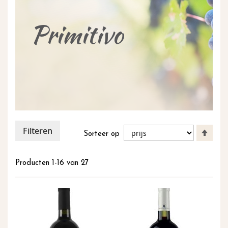
inhoud
Primitivo
Filteren
Van
Sorteer op
hoog
naar
laag
Producten
1
-
16
van
27
sort