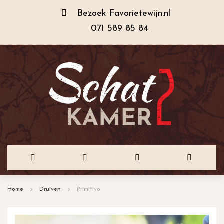
Bezoek
Favorietewijn.nl
071 589 85 84
Ga
Home
Druiven
Primitivo
naar
de