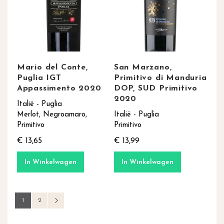
Mario del Conte,
San Marzano,
Puglia IGT
Primitivo di Manduria
Appassimento 2020
DOP, SUD Primitivo
2020
Italië - Puglia
Merlot, Negroamaro,
Italië - Puglia
Primitivo
Primitivo
€ 13,65
€ 13,99
In Winkelwagen
In Winkelwagen
Pagina
U lees momenteel pagina
Pagina
Pagina
Volgende
1
2