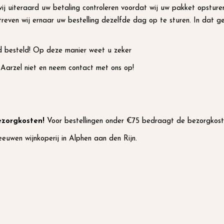
wij uiteraard uw betaling controleren voordat wij uw pakket opstur
treven wij ernaar uw bestelling dezelfde dag op te sturen. In dat g
jd besteld! Op deze manier weet u zeker
? Aarzel niet en neem
contact
met ons op!
bezorgkosten!
Voor bestellingen onder €75 bedraagt de bezorgkos
euwen wijnkoperij in Alphen aan den Rijn
.