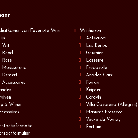
naar
chatkamer van Favoriete Wijn
Wijnhuizen
ijn
Aotearoa
Wit
Les Bories
Rood
Gournier
Rosé
Lasserre
Mousserend
Fredavelle
Dessert
Anadas Care
Accessoires
Ferrari
anden
Knipser
ruiven
Coravin
op 5 Wijnen
Villa Cavarena (Allegrini)
ccessoires
Masuret Prosecco
Veuve du Vernay
ontactinformatie
Portium
ontactformulier