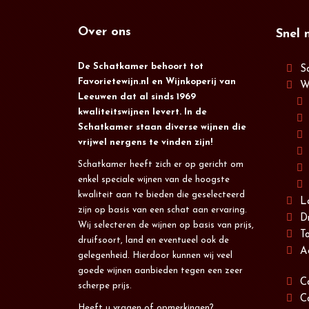
Over ons
Snel 
De Schatkamer behoort tot
S
Favorietewijn.nl en Wijnkoperij van
W
Leeuwen dat al sinds 1969
kwaliteitswijnen levert. In de
Schatkamer staan diverse wijnen die
vrijwel nergens te vinden zijn!
Schatkamer heeft zich er op gericht om
enkel speciale wijnen van de hoogste
kwaliteit aan te bieden die geselecteerd
L
zijn op basis van een schat aan ervaring.
D
Wij selecteren de wijnen op basis van prijs,
T
druifsoort, land en eventueel ook de
A
gelegenheid. Hierdoor kunnen wij veel
goede wijnen aanbieden tegen een zeer
C
scherpe prijs.
C
Heeft u vragen of opmerkingen?