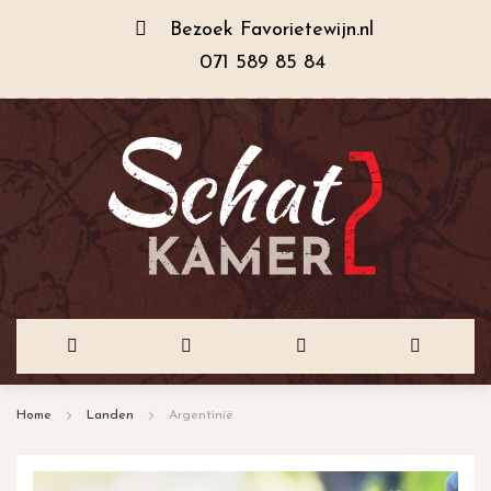
Bezoek
Favorietewijn.nl
071 589 85 84
Ga
Home
Landen
Argentinië
naar
de