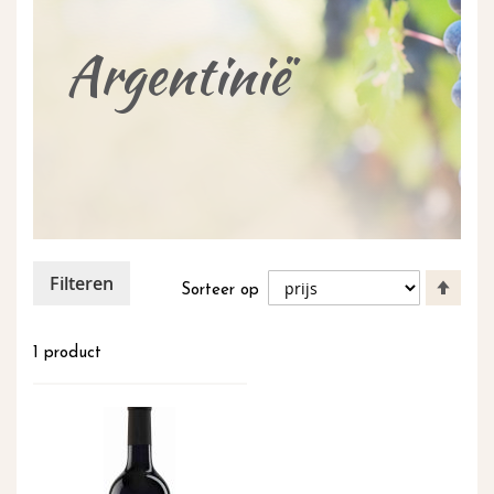
inhoud
Argentinië
Filteren
Van
Sorteer op
hoog
naar
laag
1
product
sort