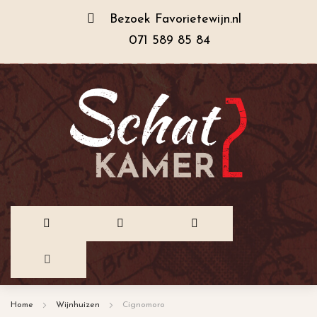
Bezoek
Favorietewijn.nl
071 589 85 84
Ga
Home
Wijnhuizen
Cignomoro