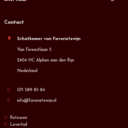
Contact
location_on
Schatkamer van Favorietewijn
Van Foreestlaan 5
2404 HC Alphen aan den Rijn
Nederland
071 589 85 84
info@favorietewijn.nl
Retouren
Levertijd