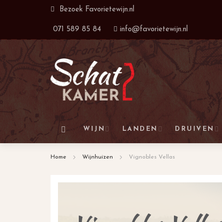
Ga
Bezoek
Favorietewijn.nl
naar
071 589 85 84
info@favorietewijn.nl
de
inhoud
WIJN
LANDEN
DRUIVEN
Home
Wijnhuizen
Vignobles Vellas