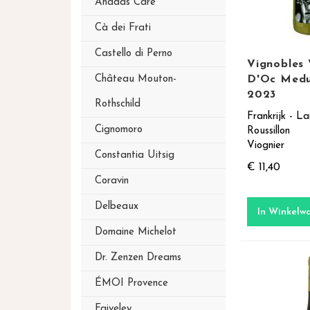
Anadas Care
Cà dei Frati
Castello di Perno
Vignobles 
D'Oc Medu
Château Mouton-
2023
Rothschild
Frankrijk - L
Cignomoro
Roussillon
Viognier
Constantia Uitsig
€ 11,40
Coravin
Delbeaux
In Winkelw
Domaine Michelot
Dr. Zenzen Dreams
ÉMOI Provence
Faiveley