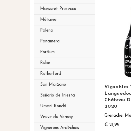
Marsuret Prosecco
Métairie
Palena
Panamera
Portium
Rube
Rutherford
San Marzano
Vignobles 
Languedo
Señorio de Iniesta
Château D
2020
Umani Ronchi
Grenache, Mo
Veuve du Vernay
€ 21,99
Vignerons Ardéchois