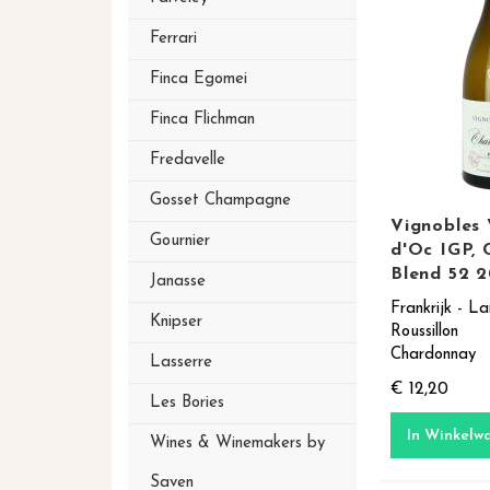
Ferrari
Finca Egomei
Finca Flichman
Fredavelle
Gosset Champagne
Vignobles 
Gournier
d'Oc IGP, 
Blend 52 
Janasse
Frankrijk - L
Knipser
Roussillon
Chardonnay
Lasserre
€ 12,20
Les Bories
In Winkelw
Wines & Winemakers by
Saven