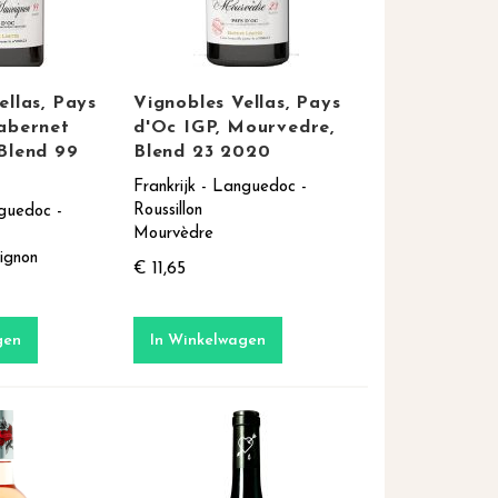
ellas, Pays
Vignobles Vellas, Pays
abernet
d'Oc IGP, Mourvedre,
Blend 99
Blend 23 2020
Frankrijk - Languedoc -
Roussillon
nguedoc -
Mourvèdre
ignon
€ 11,65
gen
In Winkelwagen