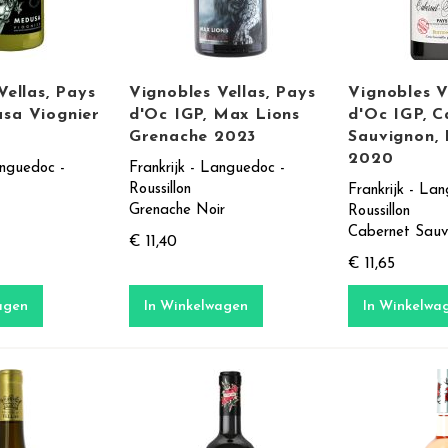
Vellas, Pays
Vignobles Vellas, Pays
Vignobles V
sa Viognier
d'Oc IGP, Max Lions
d'Oc IGP, C
Grenache 2023
Sauvignon, 
2020
anguedoc -
Frankrijk - Languedoc -
Roussillon
Frankrijk - La
Grenache Noir
Roussillon
Cabernet Sauv
€ 11,40
€ 11,65
agen
In Winkelwagen
In Winkelwa