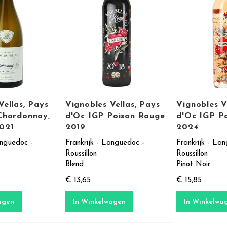
Vellas, Pays
Vignobles Vellas, Pays
Vignobles V
Chardonnay,
d'Oc IGP Poison Rouge
d'Oc IGP P
2021
2019
2024
anguedoc -
Frankrijk - Languedoc -
Frankrijk - La
Roussillon
Roussillon
Blend
Pinot Noir
€ 13,65
€ 15,85
agen
In Winkelwagen
In Winkelwa