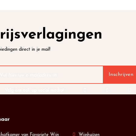
rijsverlagingen
iedingen direct in je mail!
Volg ons ook op social media!
naar
chatkamer van Favoriete Wijn
Wijnhuizen