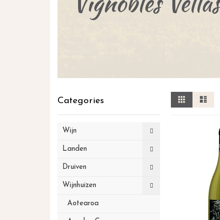
Vignobles Vellas
Tonen
Foto-
Lij
Categories
tabel
als
Wijn
Landen
Druiven
Wijnhuizen
Aotearoa