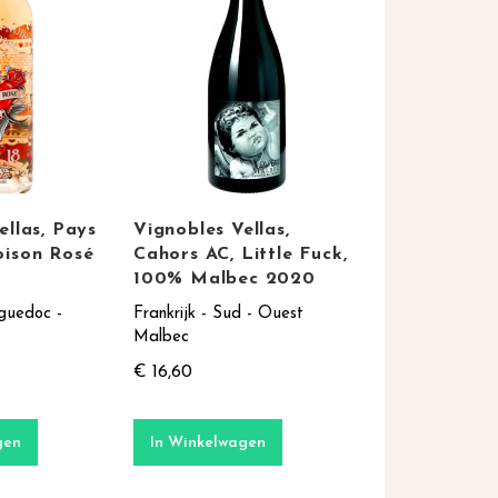
ellas, Pays
Vignobles Vellas,
oison Rosé
Cahors AC, Little Fuck,
100% Malbec 2020
nguedoc -
Frankrijk - Sud - Ouest
Malbec
€ 16,60
gen
In Winkelwagen