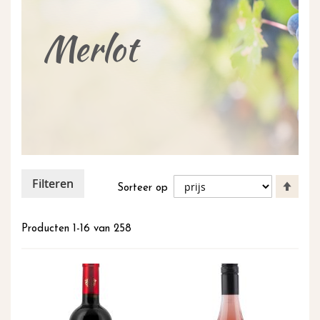
inhoud
Merlot
Filteren
Van
Sorteer op
hoog
naar
laag
Producten
1
-
16
van
258
sort