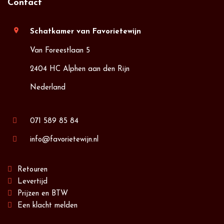
Contact
location_on
Schatkamer van Favorietewijn
Van Foreestlaan 5
2404 HC Alphen aan den Rijn
Nederland
071 589 85 84
info@favorietewijn.nl
Retouren
Levertijd
Prijzen en BTW
Een klacht melden