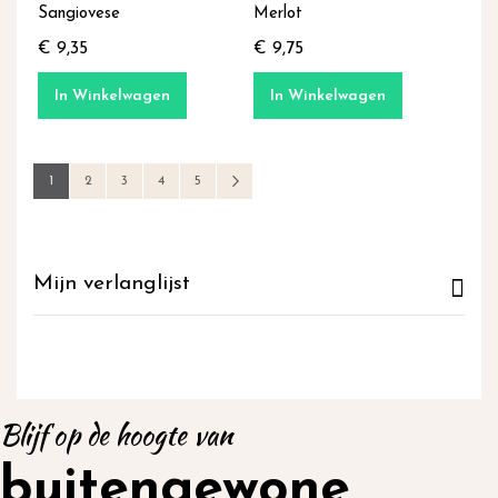
Sangiovese
Merlot
€ 9,35
€ 9,75
In Winkelwagen
In Winkelwagen
Pagina
U lees momenteel pagina
Pagina
Pagina
Pagina
Pagina
Pagina
Volgende
1
2
3
4
5
Mijn verlanglijst
Blijf op de hoogte van
buitengewone