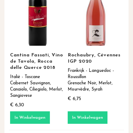
Cantina Fassati, Vino
Rochaubry, Cévennes
de Tavola, Rocca
IGP 2020
delle Querce 2018
Frankrijk - Languedoc -
Italië - Toscane
Roussillon
Cabernet Sauvignon,
Grenache Noir, Merlot,
Canaiolo, Ciliegiolo, Merlot,
Mourvèdre, Syrah
Sangiovese
€ 6,75
€ 6,30
In Winkelwagen
In Winkelwagen