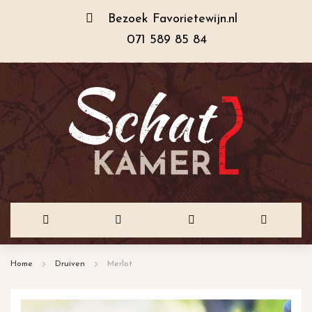
Bezoek
Favorietewijn.nl
071 589 85 84
Ga
Home
Druiven
Merlot
naar
de