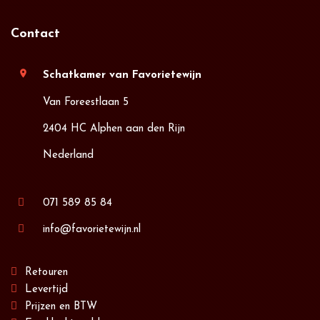
Contact
location_on
Schatkamer van Favorietewijn
Van Foreestlaan 5
2404 HC Alphen aan den Rijn
Nederland
071 589 85 84
info@favorietewijn.nl
Retouren
Levertijd
Prijzen en BTW