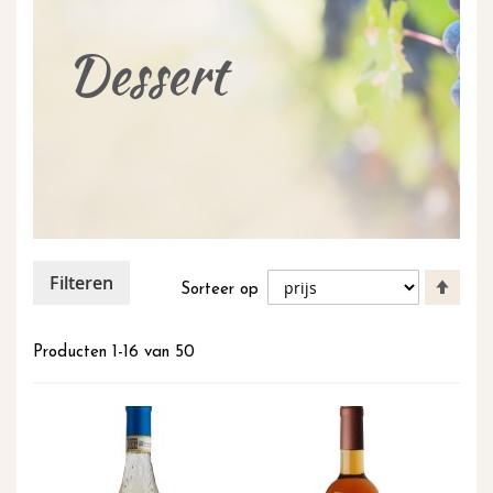
inhoud
Dessert
Filteren
Van
Sorteer op
hoog
naar
laag
Producten
1
-
16
van
50
sort