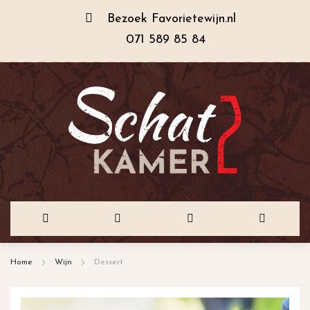
Bezoek
Favorietewijn.nl
071 589 85 84
Ga
Home
Wijn
Dessert
naar
de