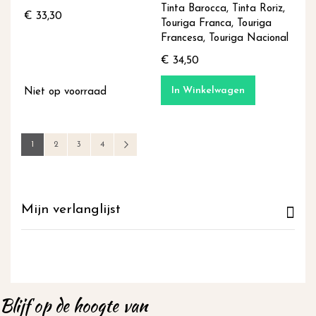
Tinta Barocca, Tinta Roriz,
€ 33,30
Touriga Franca, Touriga
Francesa, Touriga Nacional
€ 34,50
In Winkelwagen
Niet op voorraad
Pagina
U lees momenteel pagina
Pagina
Pagina
Pagina
Pagina
Volgende
1
2
3
4
Mijn verlanglijst
Blijf op de hoogte van