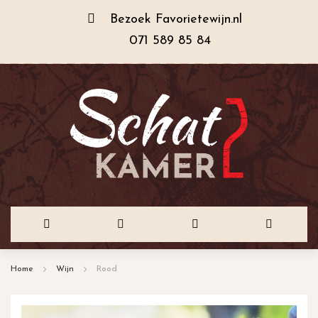
Bezoek
Favorietewijn.nl
071 589 85 84
Ga
Home
Wijn
Rood
naar
de