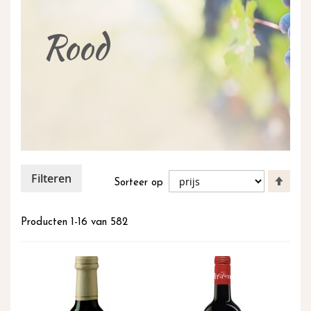
inhoud
Rood
Filteren
Van
Sorteer op
hoog
naar
laag
Producten
1
-
16
van
582
sort