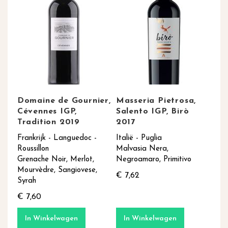
Domaine de Gournier,
Masseria Pietrosa,
Cévennes IGP,
Salento IGP, Birò
Tradition 2019
2017
Frankrijk - Languedoc -
Italië - Puglia
Roussillon
Malvasia Nera,
Grenache Noir, Merlot,
Negroamaro, Primitivo
Mourvèdre, Sangiovese,
€ 7,62
Syrah
€ 7,60
In Winkelwagen
In Winkelwagen