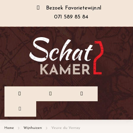
Bezoek
Favorietewijn.nl
071 589 85 84
Ga
Home
Wijnhuizen
Veuve du Vernay