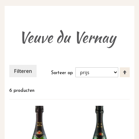
naar
de
inhoud
Veuve du Vernay
Filteren
Van
Sorteer op
hoog
naar
laag
6
producten
sort