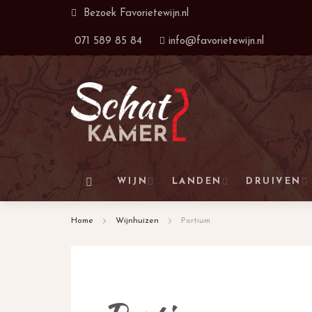
Ga
Bezoek
Favorietewijn.nl
naar
071 589 85 84
info@favorietewijn.nl
de
inhoud
WIJN
LANDEN
DRUIVEN
Home
Wijnhuizen
Portium