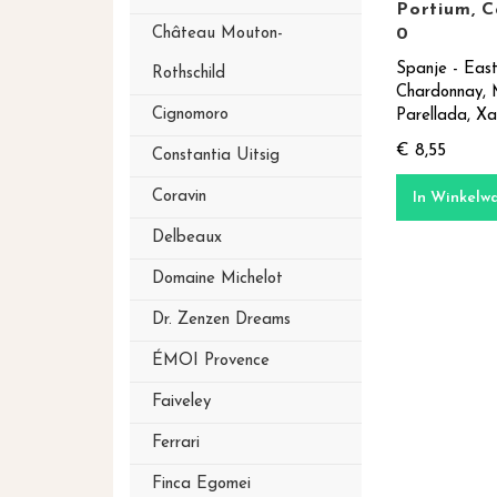
Portium, 
0
Château Mouton-
Spanje - Eas
Rothschild
Chardonnay,
Cignomoro
Parellada, Xar
€ 8,55
Constantia Uitsig
Coravin
In Winkelw
Delbeaux
Domaine Michelot
Dr. Zenzen Dreams
ÉMOI Provence
Faiveley
Ferrari
Finca Egomei