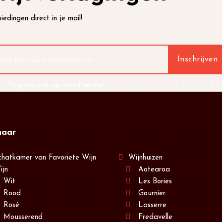
iedingen direct in je mail!
Volg ons ook op social media!
naar
chatkamer van Favoriete Wijn
Wijnhuizen
ijn
Aotearoa
Wit
Les Bories
Rood
Gournier
Rosé
Lasserre
Mousserend
Fredavelle