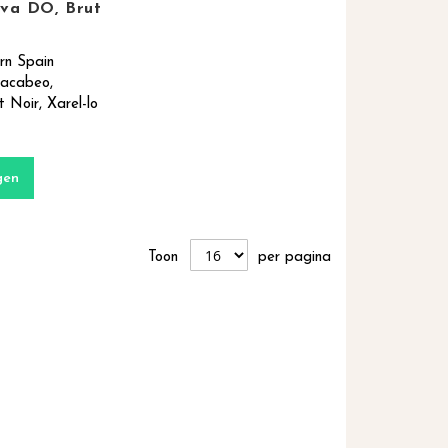
ava DO, Brut
rn Spain
acabeo,
t Noir, Xarel-lo
gen
Toon
per pagina