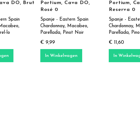
Cava DO, Brut
Portium, Cava DO,
Portium, C
Rosé 0
Reserva 0
tern Spain
Spanje - Eastern Spain
Spanje - Easte
 Macabeo,
Chardonnay, Macabeo,
Chardonnay, M
el-lo
Parellada, Pinot Noir
Parellada, Pino
€ 9,99
€ 11,60
agen
In Winkelwagen
In Winkelwa