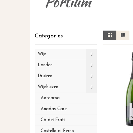
Portium
Tonen
Foto-
Lij
Categories
tabel
als
Wijn
Landen
Druiven
Wijnhuizen
Aotearoa
Anadas Care
Cà dei Frati
Castello di Perno