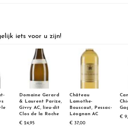
ijk iets voor u zijn!
t-
Domaine Gerard
Château
Can
ys
& Laurent Parize,
Lamothe-
Chi
rle
Givry AC, lieu-dit
Bouscaut, Pessac-
Gag
Clos de la Roche
Léognan AC
€ 9
€ 24,95
€ 37,00