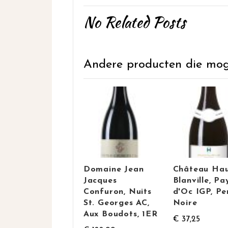
No Related Posts
Andere producten die mogel
Domaine Jean
Château Hau
Jacques
Blanville, Pa
Confuron, Nuits
d'Oc IGP, Pe
St. Georges AC,
Noire
Aux Boudots, 1ER
€ 37,25