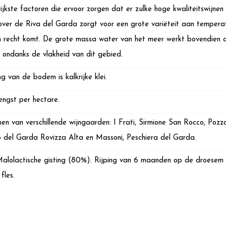
ijkste factoren die ervoor zorgen dat er zulke hoge kwaliteitswijn
t over de Riva del Garda zorgt voor een grote variëteit aan temper
ijn recht komt. De grote massa water van het meer werkt bovendien 
, ondanks de vlakheid van dit gebied.
g van de bodem is kalkrijke klei.
ngst per hectare.
en van verschillende wijngaarden: I Frati, Sirmione San Rocco, Po
 del Garda Rovizza Alta en Massoni, Peschiera del Garda.
Malolactische gisting (80%). Rijping van 6 maanden op de droesem i
fles.