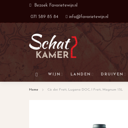
Ga
Bezoek
Favorietewijn.nl
naar
071 589 85 84
info@favorietewijn.nl
de
inhoud
WIJN
LANDEN
DRUIVEN
Home
Cà dei Frati, Lugana DOC, I Frati, Magnum 1.5L
Ga
naar