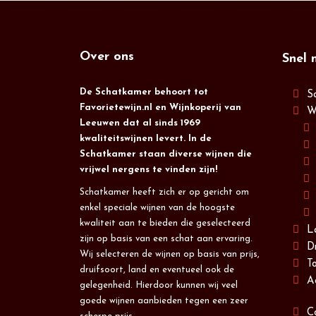
Over ons
Snel 
De Schatkamer behoort tot
S
Favorietewijn.nl en Wijnkoperij van
W
Leeuwen dat al sinds 1969
kwaliteitswijnen levert. In de
Schatkamer staan diverse wijnen die
vrijwel nergens te vinden zijn!
Schatkamer heeft zich er op gericht om
enkel speciale wijnen van de hoogste
kwaliteit aan te bieden die geselecteerd
L
zijn op basis van een schat aan ervaring.
D
Wij selecteren de wijnen op basis van prijs,
T
druifsoort, land en eventueel ook de
A
gelegenheid. Hierdoor kunnen wij veel
goede wijnen aanbieden tegen een zeer
C