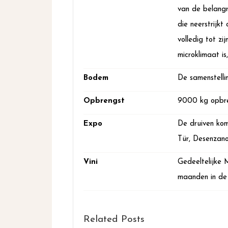
van de belangr
die neerstrijk
volledig tot z
microklimaat is
Bodem
De samenstellin
Opbrengst
9000 kg opbre
Expo
De druiven kom
Tür, Desenzano
Vini
Gedeeltelijke 
maanden in de 
Related Posts