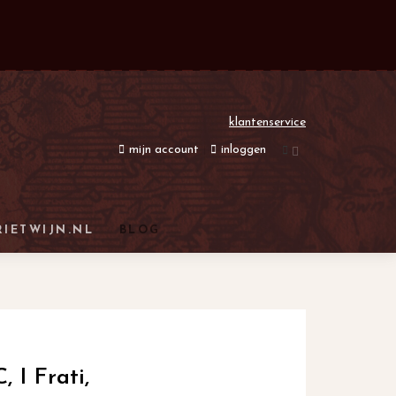
klantenservice
mijn account
inloggen
RIETWIJN.NL
BLOG
 I Frati,