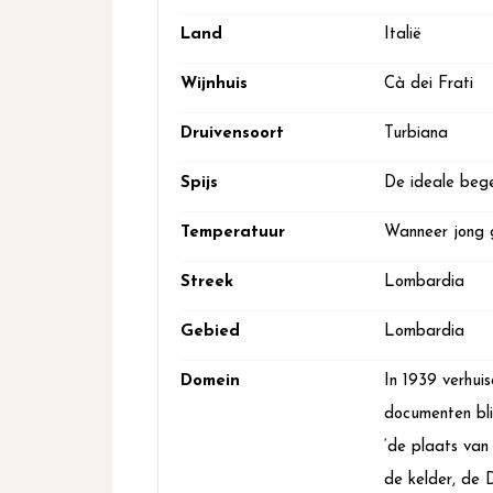
Land
Italië
Wijnhuis
Cà dei Frati
Druivensoort
Turbiana
Spijs
De ideale bege
Temperatuur
Wanneer jong g
Streek
Lombardia
Gebied
Lombardia
Domein
In 1939 verhuis
documenten bli
‘de plaats van
de kelder, de 