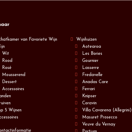
naar
chatkamer van Favoriete Wijn
Wijnhuizen
ijn
Aotearoa
Wit
Les Bories
Rood
Gournier
Rosé
Lasserre
Mousserend
Fredavelle
Dessert
Anadas Care
Accessoires
Ferrari
anden
Knipser
ruiven
Coravin
op 5 Wijnen
Villa Cavarena (Allegrini)
ccessoires
Masuret Prosecco
Veuve du Vernay
ontactinformatie
Portium