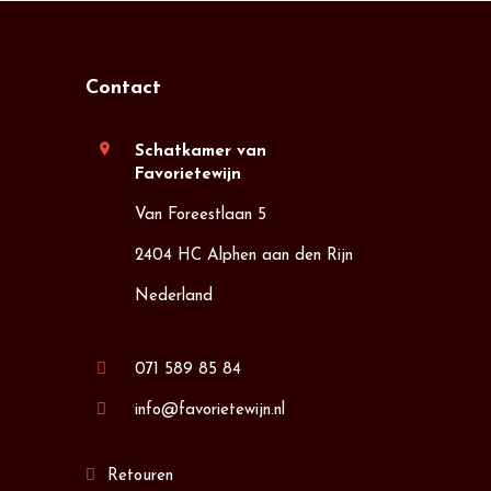
Contact
location_on
Schatkamer van
Favorietewijn
Van Foreestlaan 5
2404 HC Alphen aan den Rijn
Nederland
071 589 85 84
info@favorietewijn.nl
Retouren