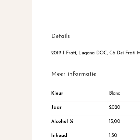
het
begin
van
de
afbeeldingen-
gallerij
Details
2019 I Frati, Lugana DOC, Cà Dei Frati
Meer informatie
Meer
Kleur
Blanc
informatie
Jaar
2020
Alcohol %
13,00
Inhoud
1,50