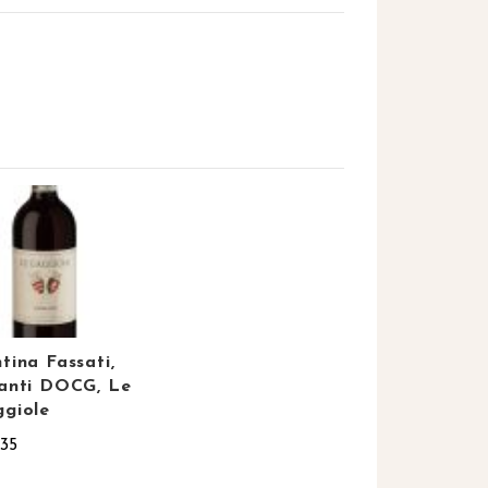
tina Fassati,
anti DOCG, Le
giole
,35