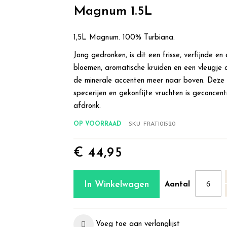
Magnum 1.5L
1,5L Magnum. 100% Turbiana.
Jong gedronken, is dit een frisse, verfijnde en
bloemen, aromatische kruiden en een vleugje 
de minerale accenten meer naar boven. Deze 
specerijen en gekonfijte vruchten is geconcen
afdronk.
OP VOORRAAD
SKU
FRATI01520
€ 44,95
In Winkelwagen
Aantal
Voeg toe aan verlanglijst