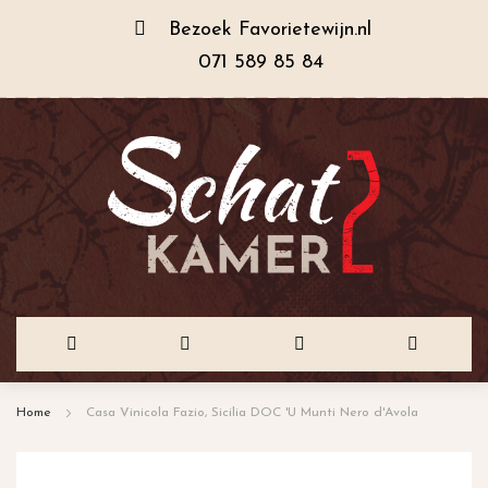
Bezoek
Favorietewijn.nl
071 589 85 84
Ga
Home
Casa Vinicola Fazio, Sicilia DOC 'U Munti Nero d'Avola
naar
de