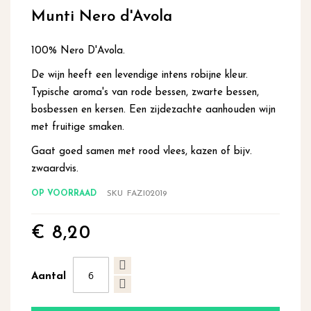
begin
Munti Nero d'Avola
van
de
afbeeldingen-
100% Nero D'Avola.
gallerij
De wijn heeft een levendige intens robijne kleur.
Typische aroma's van rode bessen, zwarte bessen,
bosbessen en kersen. Een zijdezachte aanhouden wijn
met fruitige smaken.
Gaat goed samen met rood vlees, kazen of bijv.
zwaardvis.
OP VOORRAAD
SKU
FAZI02019
€ 8,20
Aantal