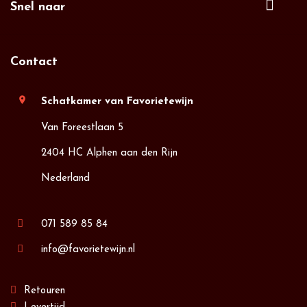
Snel naar
Contact
location_on
Schatkamer van Favorietewijn
Van Foreestlaan 5
2404 HC Alphen aan den Rijn
Nederland
071 589 85 84
info@favorietewijn.nl
Retouren