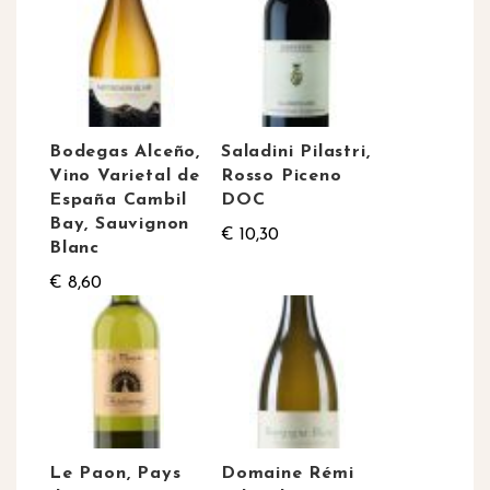
Bodegas Alceño,
Saladini Pilastri,
Vino Varietal de
Rosso Piceno
España Cambil
DOC
Bay, Sauvignon
€ 10,30
Blanc
€ 8,60
Le Paon, Pays
Domaine Rémi