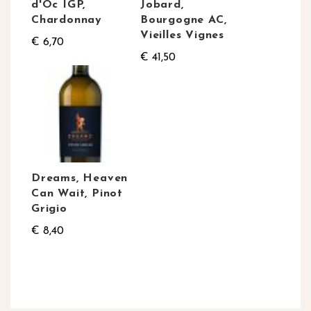
d'Oc IGP,
Jobard,
Chardonnay
Bourgogne AC,
Vieilles Vignes
€ 6,70
€ 41,50
Dreams, Heaven
Can Wait, Pinot
Grigio
€ 8,40