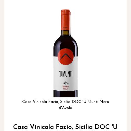
inhoud
Ga
naar
het
einde
van
de
afbeeldingen-
gallerij
Casa Vinicola Fazio, Sicilia DOC 'U Munti Nero
d'Avola
Ga
naar
Casa Vinicola Fazio, Sicilia DOC 'U
het