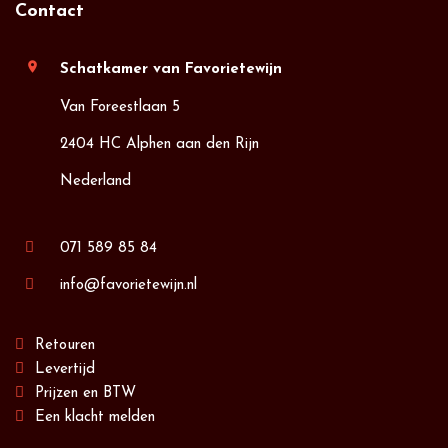
Contact
location_on
Schatkamer van Favorietewijn
Van Foreestlaan 5
2404 HC Alphen aan den Rijn
Nederland
071 589 85 84
info@favorietewijn.nl
Retouren
Levertijd
Prijzen en BTW
Een klacht melden