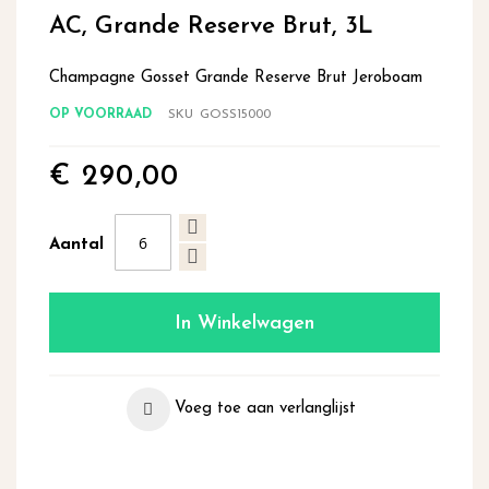
begin
AC, Grande Reserve Brut, 3L
van
de
Champagne Gosset Grande Reserve Brut Jeroboam
afbeeldingen-
gallerij
OP VOORRAAD
SKU
GOSS15000
€ 290,00
Aantal
In Winkelwagen
Voeg toe aan verlanglijst