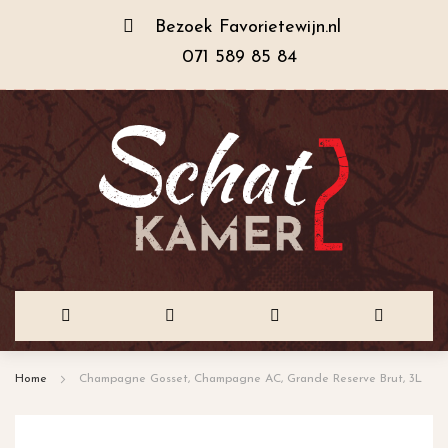
Bezoek
Favorietewijn.nl
071 589 85 84
Ga
Home
Champagne Gosset, Champagne AC, Grande Reserve Brut, 3L
naar
de