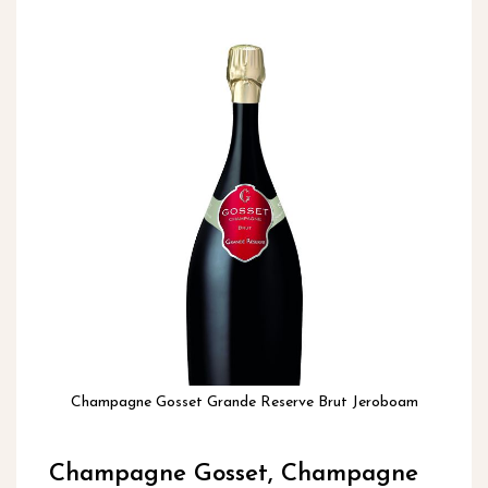
inhoud
Ga
naar
het
einde
van
de
afbeeldingen-
gallerij
Champagne Gosset Grande Reserve Brut Jeroboam
Ga
naar
Champagne Gosset, Champagne
het