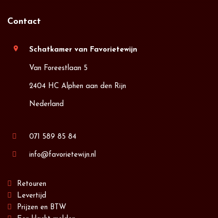
Contact
location_on
Schatkamer van Favorietewijn
Van Foreestlaan 5
2404 HC Alphen aan den Rijn
Nederland
071 589 85 84
info@favorietewijn.nl
Retouren
Levertijd
Prijzen en BTW