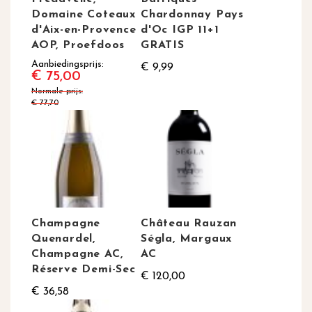
Domaine Coteaux
Chardonnay Pays
d'Aix-en-Provence
d'Oc IGP 11+1
AOP, Proefdoos
GRATIS
Aanbiedingsprijs
€ 9,99
€ 75,00
Normale prijs
€ 77,70
Champagne
Château Rauzan
Quenardel,
Ségla, Margaux
Champagne AC,
AC
Réserve Demi-Sec
€ 120,00
€ 36,58