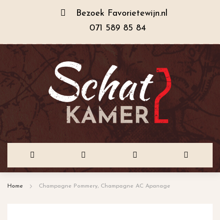
Bezoek
Favorietewijn.nl
071 589 85 84
Ga
Home
Champagne Pommery, Champagne AC Apanage
naar
de