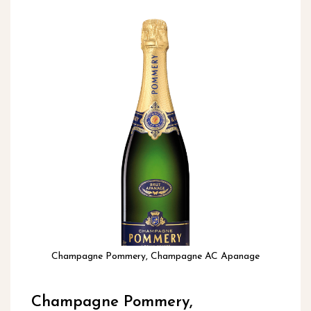
inhoud
Ga
naar
het
einde
van
de
afbeeldingen-
gallerij
Champagne Pommery, Champagne AC Apanage
Ga
naar
Champagne Pommery,
het