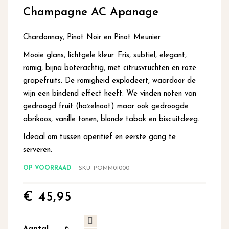
begin
Champagne AC Apanage
van
de
afbeeldingen-
Chardonnay, Pinot Noir en Pinot Meunier
gallerij
Mooie glans, lichtgele kleur. Fris, subtiel, elegant,
romig, bijna boterachtig, met citrusvruchten en roze
grapefruits. De romigheid explodeert, waardoor de
wijn een bindend effect heeft. We vinden noten van
gedroogd fruit (hazelnoot) maar ook gedroogde
abrikoos, vanille tonen, blonde tabak en biscuitdeeg.
Ideaal om tussen aperitief en eerste gang te
serveren.
OP VOORRAAD
SKU
POMM01000
€ 45,95