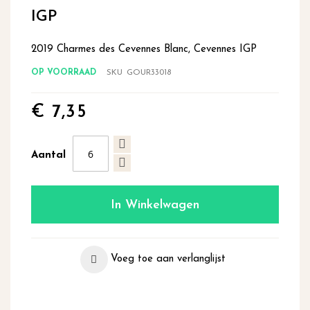
begin
IGP
van
de
2019 Charmes des Cevennes Blanc, Cevennes IGP
afbeeldingen-
gallerij
OP VOORRAAD
SKU
GOUR33018
€ 7,35
Aantal
In Winkelwagen
Voeg toe aan verlanglijst