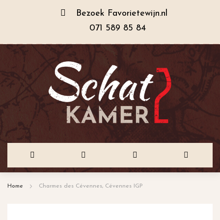
Bezoek
Favorietewijn.nl
071 589 85 84
Ga
Home
Charmes des Cévennes, Cévennes IGP
naar
de