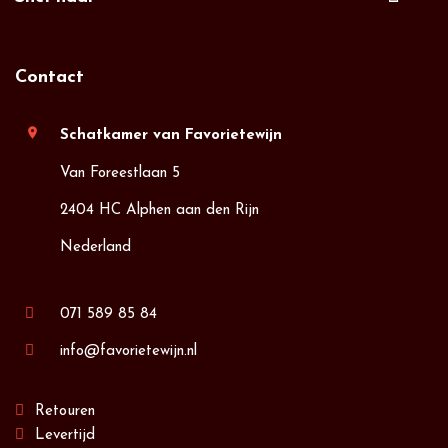
Contact
location_on
Schatkamer van Favorietewijn
Van Foreestlaan 5
2404 HC Alphen aan den Rijn
Nederland
071 589 85 84
info@favorietewijn.nl
Retouren
Levertijd