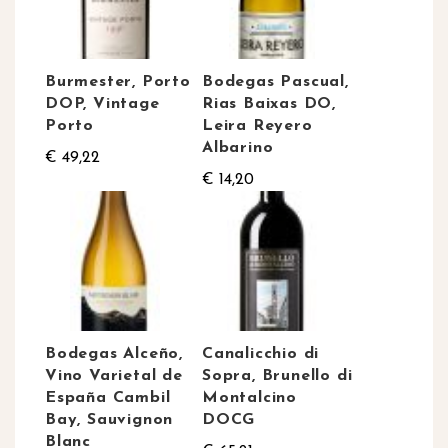
Burmester, Porto
Bodegas Pascual,
DOP, Vintage
Rias Baixas DO,
Porto
Leira Reyero
Albarino
€ 49,22
€ 14,20
Bodegas Alceño,
Canalicchio di
Vino Varietal de
Sopra, Brunello di
España Cambil
Montalcino
Bay, Sauvignon
DOCG
Blanc