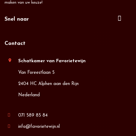
maken van uw keuze!
Snel naar
Contact
location_on
Schatkamer van Favorietewijn
Van Foreestlaan 5
2404 HC Alphen aan den Rijn
Nederland
071 589 85 84
info@favorietewijn.nl