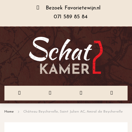
Bezoek
Favorietewijn.nl
071 589 85 84
Ga
Home
Château Beychevelle, Saint Julien AC, Amiral de Beychevelle
naar
de