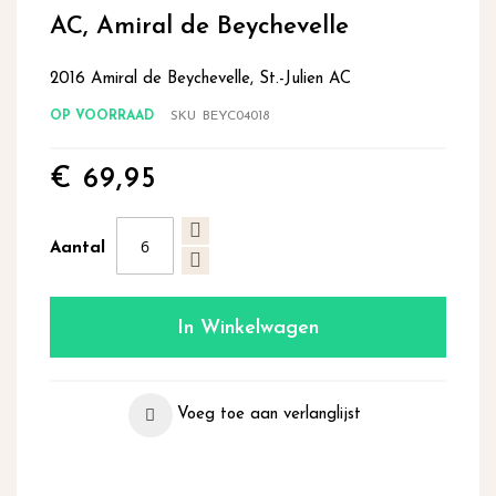
begin
AC, Amiral de Beychevelle
van
de
2016 Amiral de Beychevelle, St.-Julien AC
afbeeldingen-
gallerij
OP VOORRAAD
SKU
BEYC04018
€ 69,95
Aantal
In Winkelwagen
Voeg toe aan verlanglijst