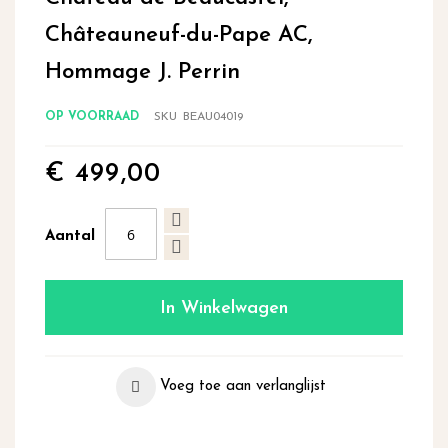
begin
Châteauneuf-du-Pape AC,
van
de
Hommage J. Perrin
afbeeldingen-
gallerij
OP VOORRAAD
SKU
BEAU04019
€ 499,00
Aantal
In Winkelwagen
Voeg toe aan verlanglijst