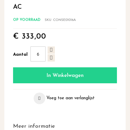
begin
AC
van
de
OP VOORRAAD
SKU
CONSE01016A
afbeeldingen-
gallerij
€ 333,00
Aantal
In Winkelwagen
Voeg toe aan verlanglijst
Meer informatie