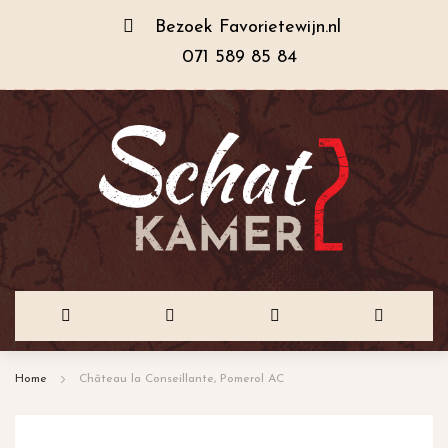
Bezoek
Favorietewijn.nl
071 589 85 84
Ga
Home
Château la Conseillante, Pomerol AC
naar
de