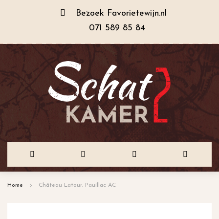
Bezoek
Favorietewijn.nl
071 589 85 84
Ga
Home
Château Latour, Pauillac AC
naar
de