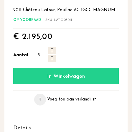
begin
van
2011 Château Latour, Pauillac AC 1GCC MAGNUM
de
OP VOORRAAD
SKU
LATO03011
afbeeldingen-
gallerij
€ 2.195,00
Aantal
In Winkelwagen
Voeg toe aan verlanglijst
Details