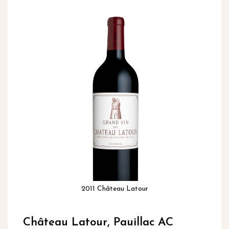
inhoud
Ga
naar
het
einde
van
de
afbeeldingen-
gallerij
2011 Château Latour
Ga
naar
Château Latour, Pauillac AC
het