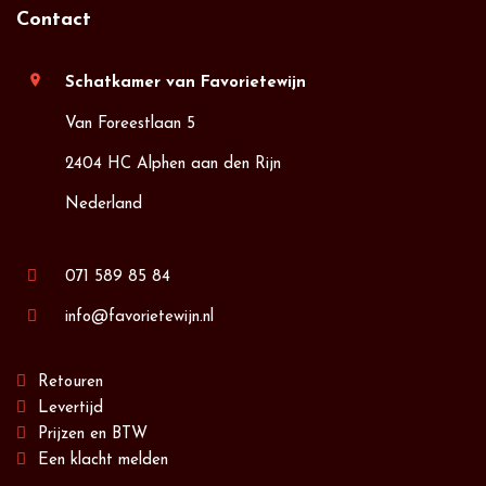
Contact
location_on
Schatkamer van Favorietewijn
Van Foreestlaan 5
2404 HC Alphen aan den Rijn
Nederland
071 589 85 84
info@favorietewijn.nl
Retouren
Levertijd
Prijzen en BTW
Een klacht melden