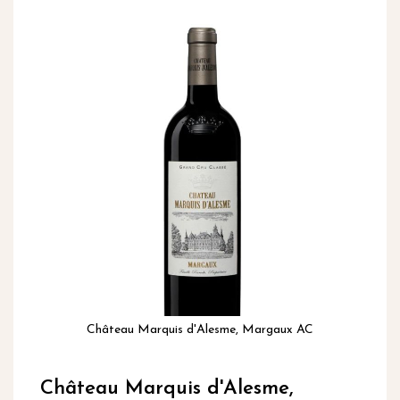
inhoud
Ga
naar
het
einde
van
de
afbeeldingen-
gallerij
Château Marquis d'Alesme, Margaux AC
Ga
naar
Château Marquis d'Alesme,
het