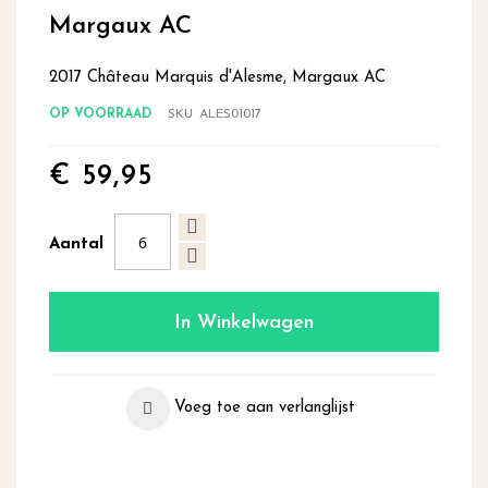
begin
Margaux AC
van
de
2017 Château Marquis d'Alesme, Margaux AC
afbeeldingen-
gallerij
OP VOORRAAD
SKU
ALES01017
€ 59,95
Aantal
In Winkelwagen
Voeg toe aan verlanglijst