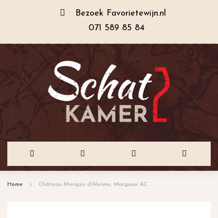
Bezoek
Favorietewijn.nl
071 589 85 84
Ga
Home
Château Marquis d'Alesme, Margaux AC
naar
de