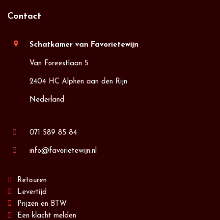
Contact
location_on
Schatkamer van Favorietewijn
Van Foreestlaan 5
2404 HC Alphen aan den Rijn
Nederland
071 589 85 84
info@favorietewijn.nl
Retouren
Levertijd
Prijzen en BTW
Een klacht melden