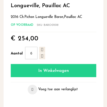
begin
Longueville, Pauillac AC
van
de
2016 Ch.Pichon Longueville Baron,Pauillac AC
afbeeldingen-
gallerij
OP VOORRAAD
SKU
BARO01018
€ 254,00
Aantal
In Winkelwagen
Voeg toe aan verlanglijst