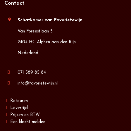
Contact
location_on
Schatkamer van Favorietewijn
Van Foreestlaan 5
2404 HC Alphen aan den Rijn
Nederland
071 589 85 84
info@favorietewijn.nl
Retouren
Levertijd
Prijzen en BTW
Een klacht melden