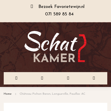
Bezoek
Favorietewijn.nl
071 589 85 84
Ga
Home
Château Pichon Baron, Longueville, Pauillac AC
naar
de