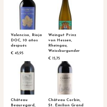
Valenciso, Rioja
Weingut Prinz
DOC, 10 años
von Hessen,
después
Rheingau,
Weissburgunder
€ 45,95
€ 15,75
Château
Château Corbin,
Beauregard,
St. Émilion Grand