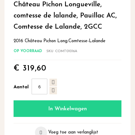
Château Pichon Longueville,
het
begin
comtesse de lalande, Pauillac AC,
van
de
Comtesse de Lalande, 2GCC
afbeeldingen-
gallerij
2016 Château Pichon Long.Comtesse-Lalande
OP VOORRAAD
SKU
COMT01016A
€ 319,60
Aantal
In Winkelwagen
Voeg toe aan verlanglijst