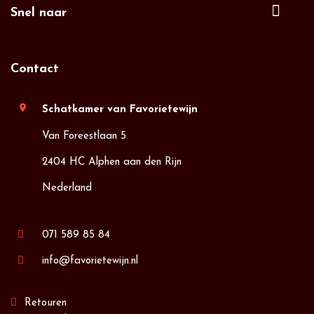
Snel naar
Contact
location_on
Schatkamer van Favorietewijn
Van Foreestlaan 5
2404 HC Alphen aan den Rijn
Nederland
071 589 85 84
info@favorietewijn.nl
Retouren