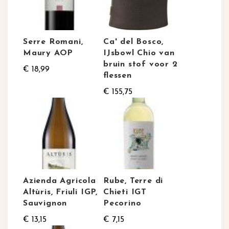
Serre Romani,
Ca' del Bosco,
Maury AOP
IJsbowl Chio van
bruin stof voor 2
€ 18,99
flessen
€ 155,75
Azienda Agricola
Rube, Terre di
Altùris, Friuli IGP,
Chieti IGT
Sauvignon
Pecorino
€ 13,15
€ 7,15