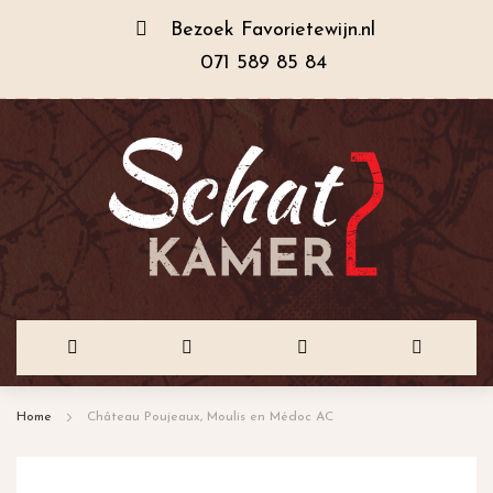
Bezoek
Favorietewijn.nl
071 589 85 84
Ga
Home
Château Poujeaux, Moulis en Médoc AC
naar
de