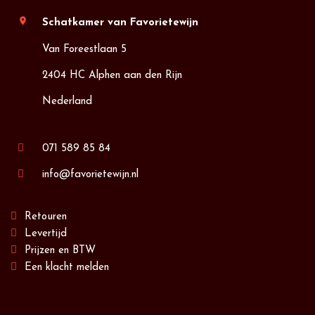
location_on
Schatkamer van Favorietewijn
Van Foreestlaan 5
2404 HC Alphen aan den Rijn
Nederland
071 589 85 84
info@favorietewijn.nl
Retouren
Levertijd
Prijzen en BTW
Een klacht melden