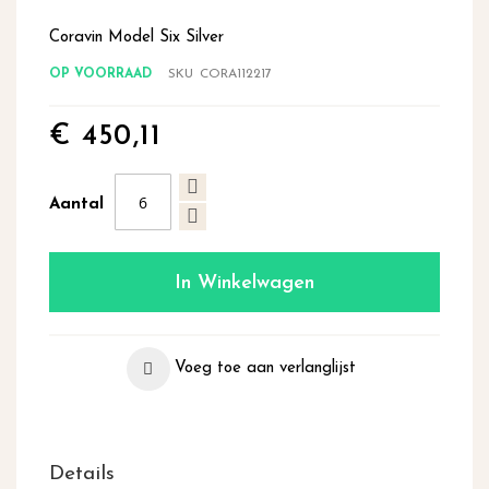
begin
van
Coravin Model Six Silver
de
OP VOORRAAD
SKU
CORA112217
afbeeldingen-
gallerij
€ 450,11
Aantal
In Winkelwagen
Voeg toe aan verlanglijst
Details