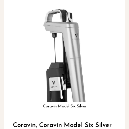
inhoud
Ga
naar
het
einde
van
de
afbeeldingen-
gallerij
Coravin Model Six Silver
Ga
naar
Coravin, Coravin Model Six Silver
het