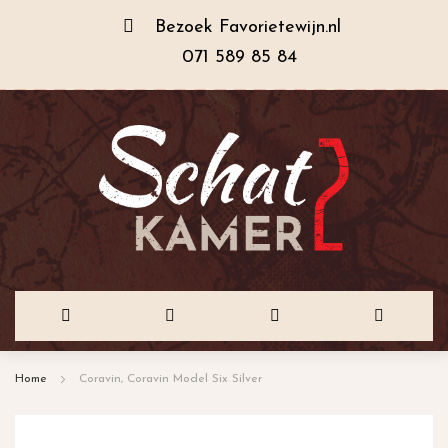
Bezoek
Favorietewijn.nl
071 589 85 84
Ga
Home
Coravin, Coravin Model Six Silver
naar
de