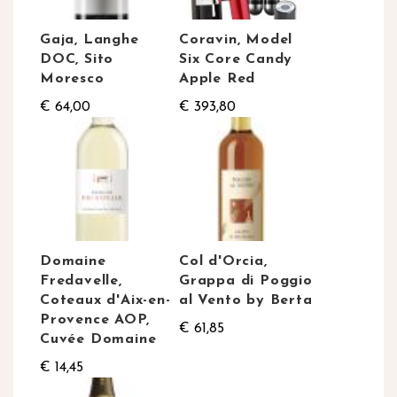
Gaja, Langhe
Coravin, Model
DOC, Sito
Six Core Candy
Moresco
Apple Red
€ 64,00
€ 393,80
Domaine
Col d'Orcia,
Fredavelle,
Grappa di Poggio
Coteaux d'Aix-en-
al Vento by Berta
Provence AOP,
€ 61,85
Cuvée Domaine
€ 14,45