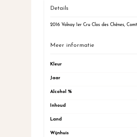
het
begin
Details
van
de
2016 Volnay 1er Cru Clos des Chênes, Com
afbeeldingen-
gallerij
Meer informatie
Meer
Kleur
informatie
Jaar
Alcohol %
Inhoud
Land
Wijnhuis