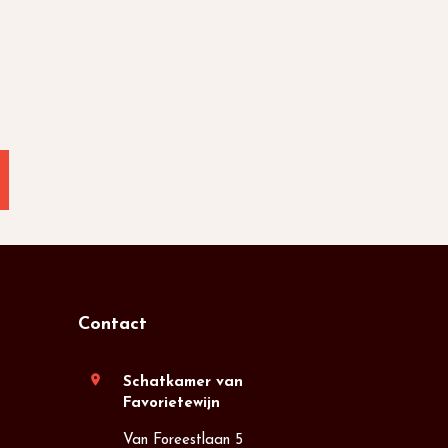
Contact
location_on
Schatkamer van
Favorietewijn
Van Foreestlaan 5