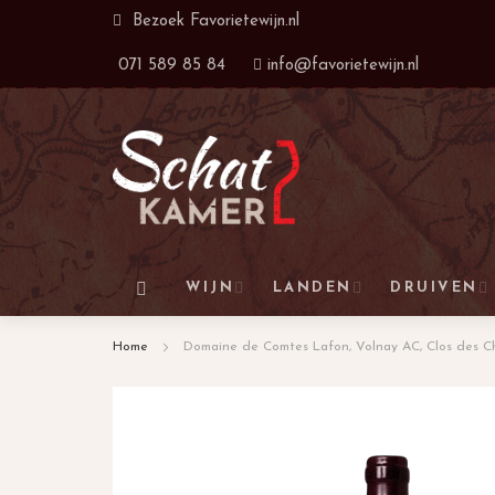
Ga
Bezoek
Favorietewijn.nl
naar
071 589 85 84
info@favorietewijn.nl
de
inhoud
WIJN
LANDEN
DRUIVEN
Home
Domaine de Comtes Lafon, Volnay AC, Clos des Ch
Ga
naar