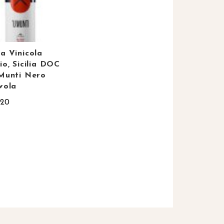
a Vinicola
io, Sicilia DOC
Munti Nero
vola
,20