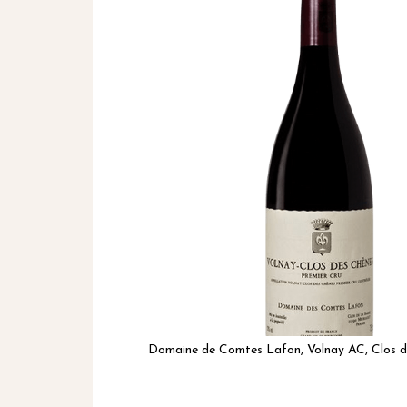
het
einde
van
de
afbeeldingen-
gallerij
Domaine de Comtes Lafon, Volnay AC, Clos d
Ga
naar