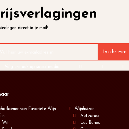
rijsverlagingen
iedingen direct in je mail!
Volg ons ook op social media!
naar
chatkamer van Favoriete Wijn
Wijnhuizen
ijn
Aotearoa
Wit
Les Bories