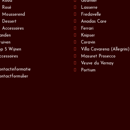
Rood
Gournier
Rosé
Lasserre
Mousserend
Fredavelle
Dessert
Anadas Care
Accessoires
Ferrari
anden
Knipser
ruiven
Coravin
op 5 Wijnen
Villa Cavarena (Allegrini)
ccessoires
Masuret Prosecco
Veuve du Vernay
ontactinformatie
Portium
ontactformulier