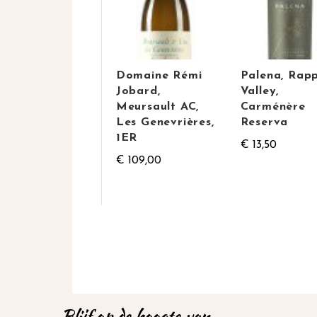
Domaine Rémi
Palena, Rapp
Jobard,
Valley,
Meursault AC,
Carménère
Les Genevrières,
Reserva
1ER
€ 13,50
€ 109,00
Blijf op de hoogte van