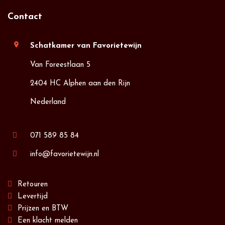
Contact
location_on
Schatkamer van Favorietewijn
Van Foreestlaan 5
2404 HC Alphen aan den Rijn
Nederland
071 589 85 84
info@favorietewijn.nl
Retouren
Levertijd
Prijzen en BTW
Een klacht melden