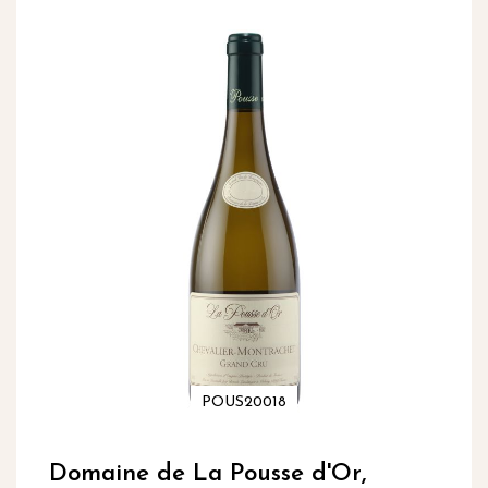
inhoud
Ga
naar
het
einde
van
de
afbeeldingen-
gallerij
POUS20018
Ga
naar
Domaine de La Pousse d'Or,
het