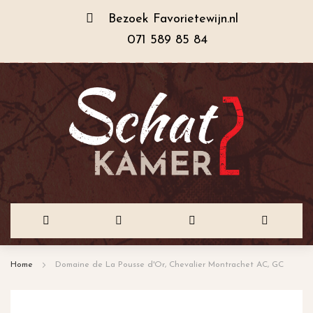
Bezoek
Favorietewijn.nl
071 589 85 84
Ga
Home
Domaine de La Pousse d'Or, Chevalier Montrachet AC, GC
naar
de