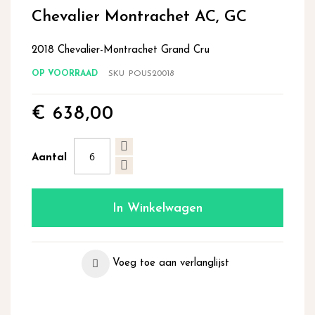
begin
Chevalier Montrachet AC, GC
van
de
2018 Chevalier-Montrachet Grand Cru
afbeeldingen-
gallerij
OP VOORRAAD
SKU
POUS20018
€ 638,00
Aantal
In Winkelwagen
Voeg toe aan verlanglijst