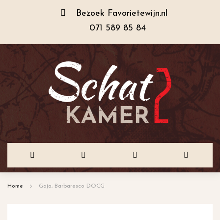
Bezoek
Favorietewijn.nl
071 589 85 84
Ga
Home
Gaja, Barbaresco DOCG
naar
de