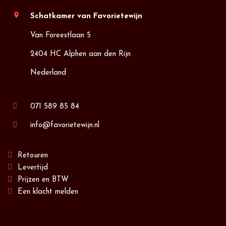
location_on
Schatkamer van Favorietewijn
Van Foreestlaan 5
2404 HC Alphen aan den Rijn
Nederland
071 589 85 84
info@favorietewijn.nl
Retouren
Levertijd
Prijzen en BTW
Een klacht melden