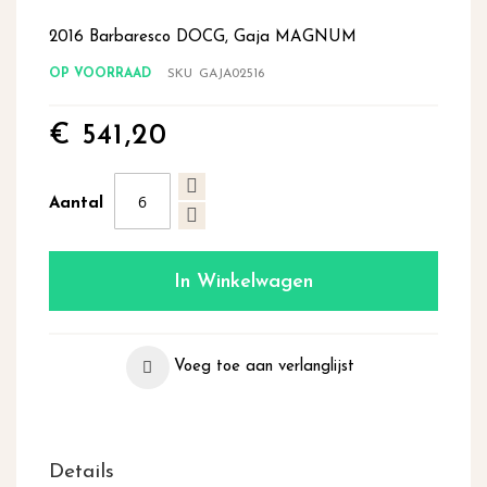
begin
van
2016 Barbaresco DOCG, Gaja MAGNUM
de
OP VOORRAAD
SKU
GAJA02516
afbeeldingen-
gallerij
€ 541,20
Aantal
In Winkelwagen
Voeg toe aan verlanglijst
Details