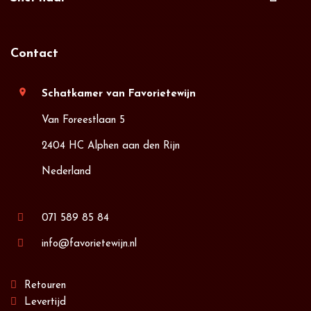
Contact
location_on
Schatkamer van Favorietewijn
Van Foreestlaan 5
2404 HC Alphen aan den Rijn
Nederland
071 589 85 84
info@favorietewijn.nl
Retouren
Levertijd