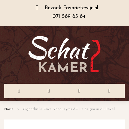
Bezoek
Favorietewijn.nl
071 589 85 84
Ga
Home
Gigondas la Cave, Vacqueyras AC, Le Seigneur du Raveil
naar
de