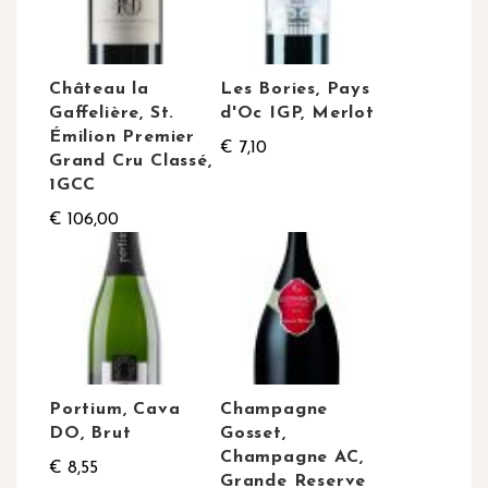
Château la
Les Bories, Pays
Gaffelière, St.
d'Oc IGP, Merlot
Émilion Premier
€ 7,10
Grand Cru Classé,
1GCC
€ 106,00
Portium, Cava
Champagne
DO, Brut
Gosset,
Champagne AC,
€ 8,55
Grande Reserve