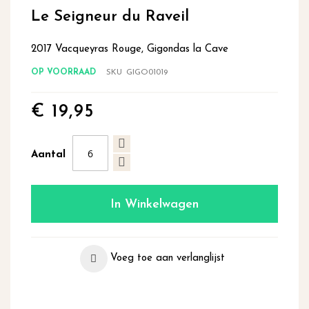
begin
Le Seigneur du Raveil
van
de
2017 Vacqueyras Rouge, Gigondas la Cave
afbeeldingen-
gallerij
OP VOORRAAD
SKU
GIGO01019
€ 19,95
Aantal
In Winkelwagen
Voeg toe aan verlanglijst