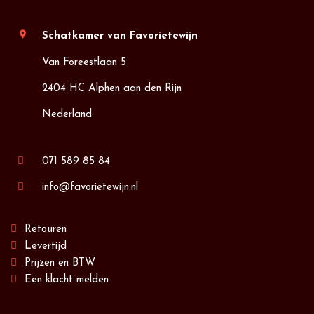
location_on
Schatkamer van Favorietewijn
Van Foreestlaan 5
2404 HC Alphen aan den Rijn
Nederland
071 589 85 84
info@favorietewijn.nl
Retouren
Levertijd
Prijzen en BTW
Een klacht melden