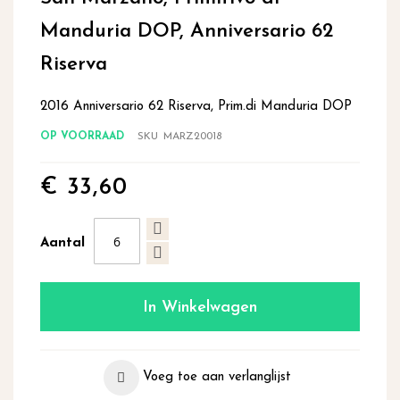
begin
Manduria DOP, Anniversario 62
van
de
Riserva
afbeeldingen-
gallerij
2016 Anniversario 62 Riserva, Prim.di Manduria DOP
OP VOORRAAD
SKU
MARZ20018
€ 33,60
Aantal
In Winkelwagen
Voeg toe aan verlanglijst