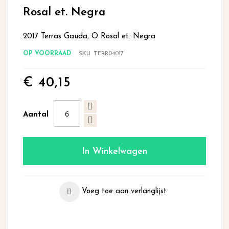
begin
Rosal et. Negra
van
de
2017 Terras Gauda, O Rosal et. Negra
afbeeldingen-
gallerij
OP VOORRAAD
SKU
TERR04017
€ 40,15
Aantal
In Winkelwagen
Voeg toe aan verlanglijst