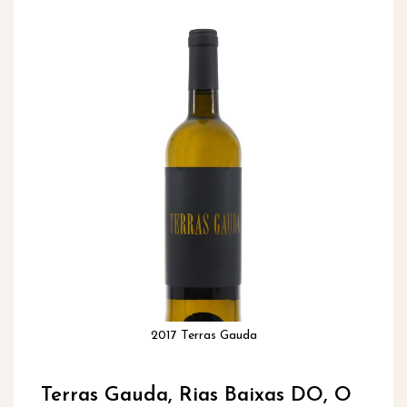
inhoud
Ga
naar
het
einde
van
de
afbeeldingen-
gallerij
2017 Terras Gauda
Ga
naar
Terras Gauda, Rias Baixas DO, O
het