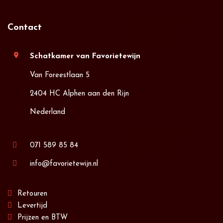
Contact
location_on
Schatkamer van Favorietewijn
Van Foreestlaan 5
2404 HC Alphen aan den Rijn
Nederland
071 589 85 84
info@favorietewijn.nl
Retouren
Levertijd
Prijzen en BTW