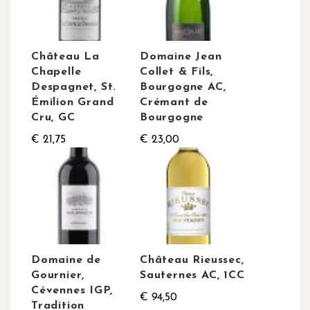
Château La
Domaine Jean
Chapelle
Collet & Fils,
Despagnet, St.
Bourgogne AC,
Émilion Grand
Crémant de
Cru, GC
Bourgogne
€ 21,75
€ 23,00
Domaine de
Château Rieussec,
Gournier,
Sauternes AC, 1CC
Cévennes IGP,
€ 94,50
Tradition