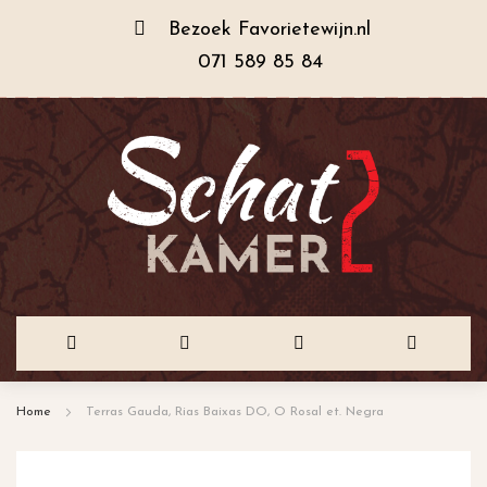
Bezoek
Favorietewijn.nl
071 589 85 84
Ga
Home
Terras Gauda, Rias Baixas DO, O Rosal et. Negra
naar
de