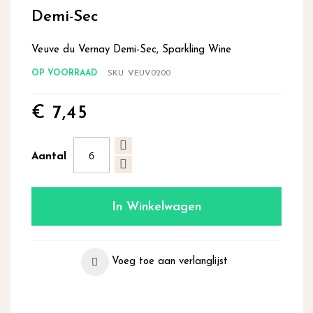
begin
Demi-Sec
van
de
Veuve du Vernay Demi-Sec, Sparkling Wine
afbeeldingen-
gallerij
OP VOORRAAD
SKU
VEUV0200
€ 7,45
Aantal
In Winkelwagen
Voeg toe aan verlanglijst