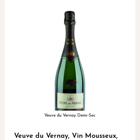
inhoud
Ga
naar
het
einde
van
de
afbeeldingen-
gallerij
Veuve du Vernay Demi-Sec
Ga
naar
Veuve du Vernay, Vin Mousseux,
het