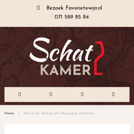
Bezoek
Favorietewijn.nl
071 589 85 84
Ga
Home
Veuve du Vernay, Vin Mousseux, Demi-Sec
naar
de