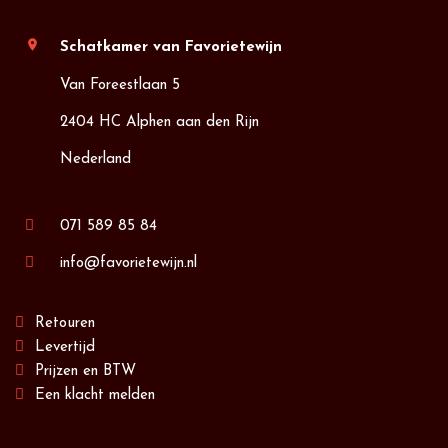
location_on
Schatkamer van Favorietewijn
Van Foreestlaan 5
2404 HC Alphen aan den Rijn
Nederland
071 589 85 84
info@favorietewijn.nl
Retouren
Levertijd
Prijzen en BTW
Een klacht melden