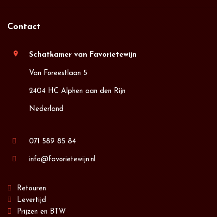
Contact
location_on
Schatkamer van Favorietewijn
Van Foreestlaan 5
2404 HC Alphen aan den Rijn
Nederland
071 589 85 84
info@favorietewijn.nl
Retouren
Levertijd
Prijzen en BTW