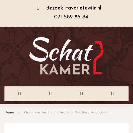
Bezoek
Favorietewijn.nl
071 589 85 84
Ga
Home
Vignerons Ardéchois, Ardèche IGP, Basalte du Coiron
naar
de