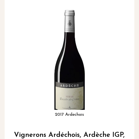
inhoud
Ga
naar
het
einde
van
de
afbeeldingen-
gallerij
2017 Ardechois
Ga
naar
Vignerons Ardéchois, Ardèche IGP,
het