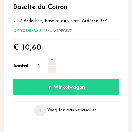
begin
Basalte du Coiron
van
de
2017 Ardechois, Basalte du Coiron, Ardèche IGP
afbeeldingen-
gallerij
OP VOORRAAD
SKU
ARDE08017
€ 10,60
Aantal
In Winkelwagen
Voeg toe aan verlanglijst