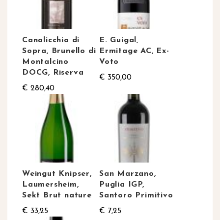
Canalicchio di
E. Guigal,
Sopra, Brunello di
Ermitage AC, Ex-
Montalcino
Voto
DOCG, Riserva
€ 350,00
€ 280,40
Weingut Knipser,
San Marzano,
Laumersheim,
Puglia IGP,
Sekt Brut nature
Santoro Primitivo
€ 33,25
€ 7,25