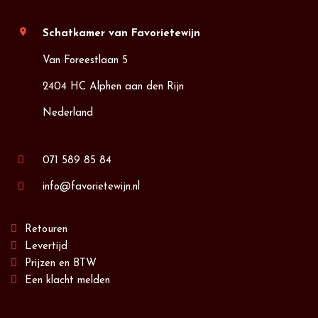
location_on
Schatkamer van Favorietewijn
Van Foreestlaan 5
2404 HC Alphen aan den Rijn
Nederland
071 589 85 84
info@favorietewijn.nl
Retouren
Levertijd
Prijzen en BTW
Een klacht melden