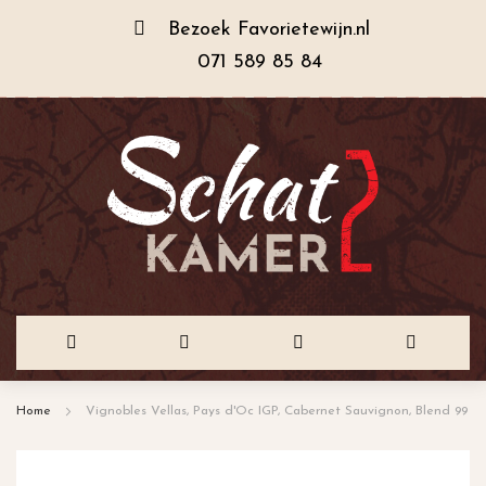
Bezoek
Favorietewijn.nl
071 589 85 84
Ga
Home
Vignobles Vellas, Pays d'Oc IGP, Cabernet Sauvignon, Blend 99
naar
de