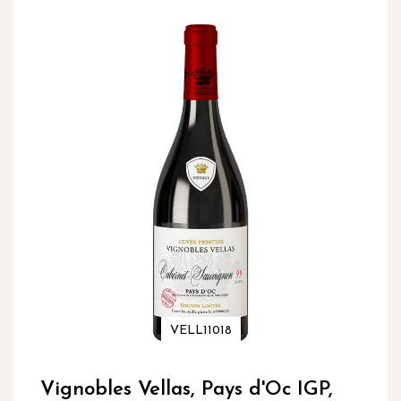
inhoud
Ga
naar
het
einde
van
de
afbeeldingen-
gallerij
VELL11018
Ga
naar
Vignobles Vellas, Pays d'Oc IGP,
het