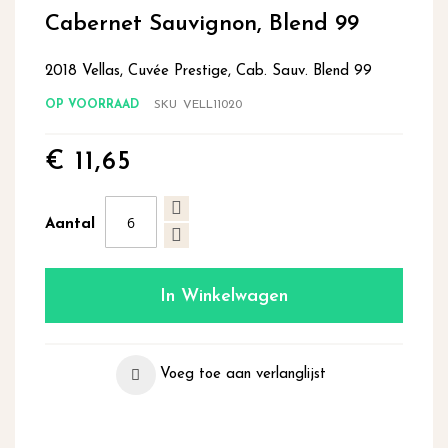
begin
Cabernet Sauvignon, Blend 99
van
de
2018 Vellas, Cuvée Prestige, Cab. Sauv. Blend 99
afbeeldingen-
gallerij
OP VOORRAAD
SKU
VELL11020
€ 11,65
Aantal
In Winkelwagen
Voeg toe aan verlanglijst