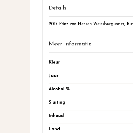
het
begin
Details
van
de
2017 Prinz von Hessen Weissburgunder, Ri
afbeeldingen-
gallerij
Meer informatie
Meer
Kleur
informatie
Jaar
Alcohol %
Sluiting
Inhoud
Land