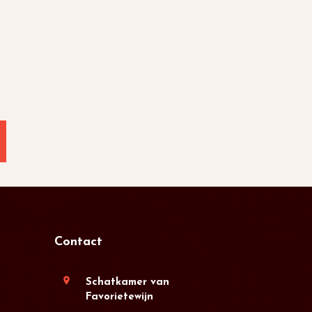
Contact
location_on
Schatkamer van
Favorietewijn