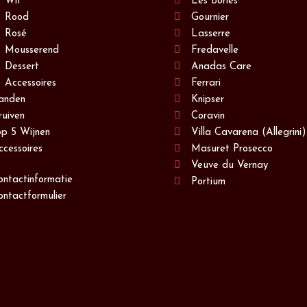
Wit
Les Bories
Rood
Gournier
Rosé
Lasserre
Mousserend
Fredavelle
Dessert
Anadas Care
Accessoires
Ferrari
anden
Knipser
ruiven
Coravin
op 5 Wijnen
Villa Cavarena (Allegrini)
ccessoires
Masuret Prosecco
Veuve du Vernay
ontactinformatie
Portium
ontactformulier