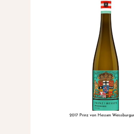
het
einde
van
de
afbeeldingen-
gallerij
2017 Prinz von Hessen Weissburgu
Ga
naar