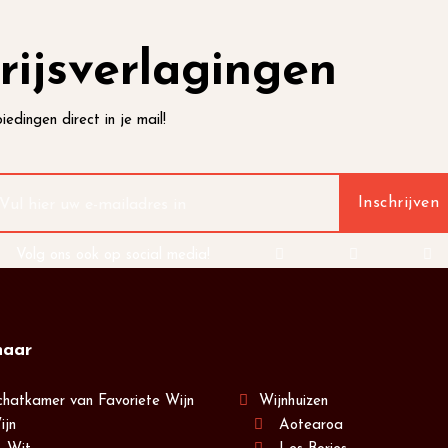
rijsverlagingen
iedingen direct in je mail!
Volg ons ook op social media!
naar
chatkamer van Favoriete Wijn
Wijnhuizen
ijn
Aotearoa