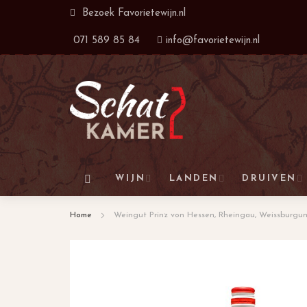
Ga
Bezoek
Favorietewijn.nl
naar
071 589 85 84
info@favorietewijn.nl
de
inhoud
WIJN
LANDEN
DRUIVEN
Home
Weingut Prinz von Hessen, Rheingau, Weissburgu
Ga
naar