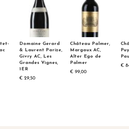
tet-
Domaine Gerard
Château Palmer,
Ch
lac
& Laurent Parize,
Margaux AC,
Puy
Givry AC, Les
Alter Ego de
Pau
Grandes Vignes,
Palmer
€ 8
1ER
€ 99,00
€ 29,50