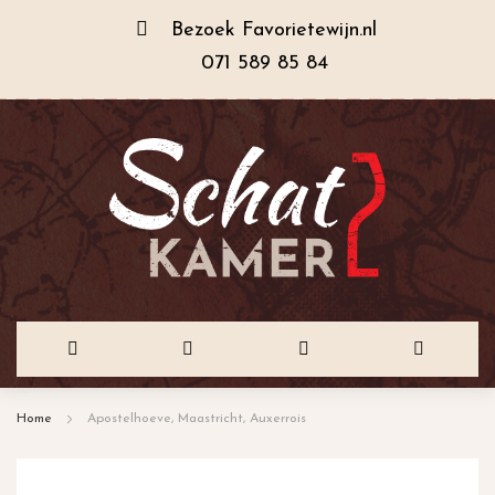
Bezoek
Favorietewijn.nl
071 589 85 84
Ga
Home
Apostelhoeve, Maastricht, Auxerrois
naar
de