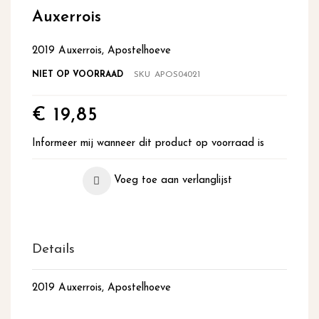
begin
Auxerrois
van
de
2019 Auxerrois, Apostelhoeve
afbeeldingen-
gallerij
NIET OP VOORRAAD
SKU
APOS04021
€ 19,85
Informeer mij wanneer dit product op voorraad is
Voeg toe aan verlanglijst
Details
2019 Auxerrois, Apostelhoeve