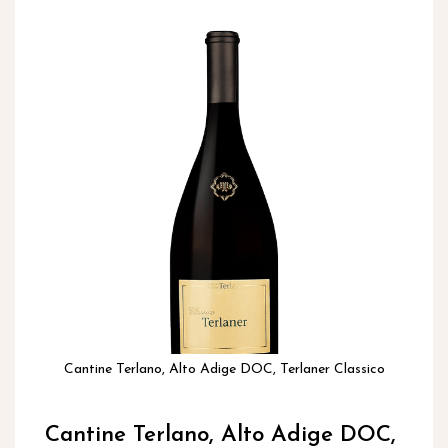
inhoud
Ga
naar
het
einde
van
de
afbeeldingen-
gallerij
Cantine Terlano, Alto Adige DOC, Terlaner Classico
Ga
naar
Cantine Terlano, Alto Adige DOC,
het