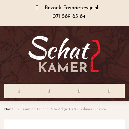
Bezoek
Favorietewijn.nl
071 589 85 84
Ga
Home
Cantine Terlano, Alto Adige DOC, Terlaner Classico
naar
de