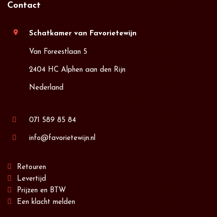
Contact
location_on
Schatkamer van Favorietewijn
Van Foreestlaan 5
2404 HC Alphen aan den Rijn
Nederland
071 589 85 84
info@favorietewijn.nl
Retouren
Levertijd
Prijzen en BTW
Een klacht melden