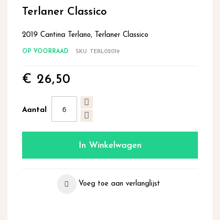
begin
Terlaner Classico
van
de
2019 Cantina Terlano, Terlaner Classico
afbeeldingen-
gallerij
OP VOORRAAD
SKU
TERL02019
€ 26,50
Aantal
In Winkelwagen
Voeg toe aan verlanglijst