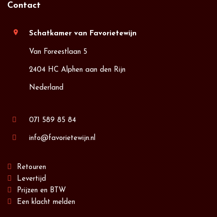
Contact
location_on
Schatkamer van Favorietewijn
Van Foreestlaan 5
2404 HC Alphen aan den Rijn
Nederland
071 589 85 84
info@favorietewijn.nl
Retouren
Levertijd
Prijzen en BTW
Een klacht melden