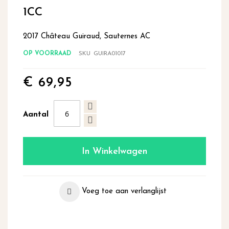
begin
1CC
van
de
2017 Château Guiraud, Sauternes AC
afbeeldingen-
gallerij
OP VOORRAAD
SKU
GUIRA01017
€ 69,95
Aantal
In Winkelwagen
Voeg toe aan verlanglijst