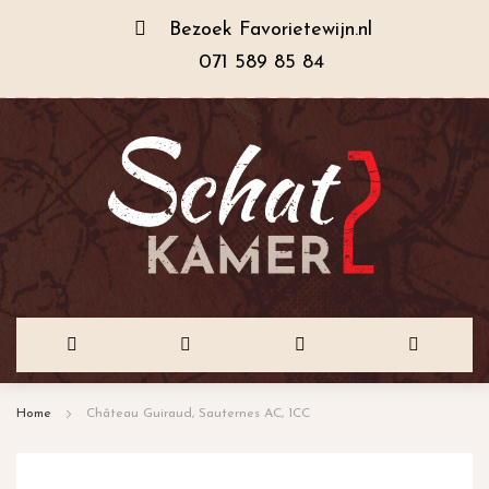
Bezoek
Favorietewijn.nl
071 589 85 84
Ga
Home
Château Guiraud, Sauternes AC, 1CC
naar
de