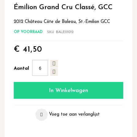
begin
Émilion Grand Cru Classé, GCC
van
de
2012 Château Côte de Baleau, St.-Emilion GCC
afbeeldingen-
gallerij
OP VOORRAAD
SKU
BALE01012
€ 41,50
Aantal
In Winkelwagen
Voeg toe aan verlanglijst