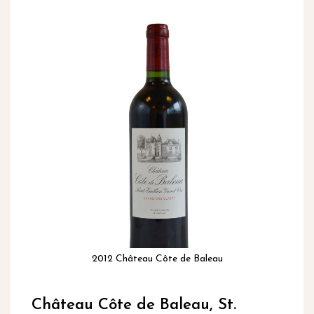
inhoud
Ga
naar
het
einde
van
de
afbeeldingen-
gallerij
2012 Château Côte de Baleau
Ga
naar
Château Côte de Baleau, St.
het