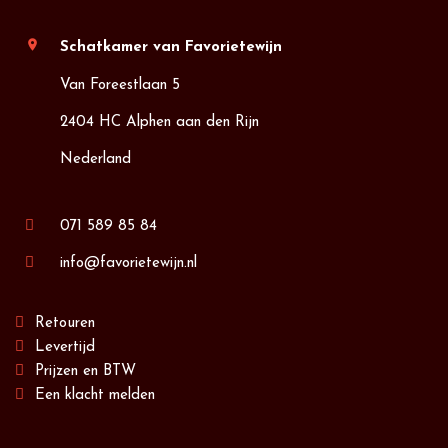
location_on
Schatkamer van Favorietewijn
Van Foreestlaan 5
2404 HC Alphen aan den Rijn
Nederland
071 589 85 84
info@favorietewijn.nl
Retouren
Levertijd
Prijzen en BTW
Een klacht melden