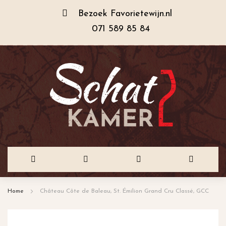
Bezoek
Favorietewijn.nl
071 589 85 84
Ga
Home
Château Côte de Baleau, St. Émilion Grand Cru Classé, GCC
naar
de