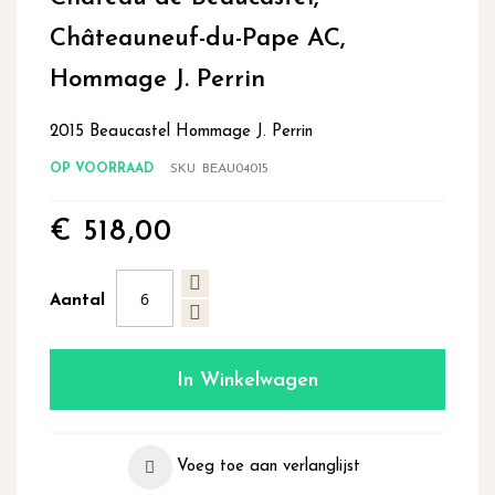
begin
Châteauneuf-du-Pape AC,
van
de
Hommage J. Perrin
afbeeldingen-
gallerij
2015 Beaucastel Hommage J. Perrin
OP VOORRAAD
SKU
BEAU04015
€ 518,00
Aantal
In Winkelwagen
Voeg toe aan verlanglijst