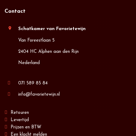
Contact
location_on
Schatkamer van Favorietewijn
Van Foreestlaan 5
2404 HC Alphen aan den Rijn
Nederland
071 589 85 84
info@favorietewijn.nl
Retouren
Levertijd
Prijzen en BTW
Een klacht melden