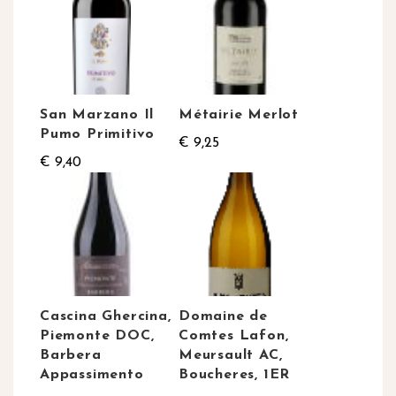
San Marzano Il
Métairie Merlot
Pumo Primitivo
€ 9,25
€ 9,40
Cascina Ghercina,
Domaine de
Piemonte DOC,
Comtes Lafon,
Barbera
Meursault AC,
Appassimento
Boucheres, 1ER