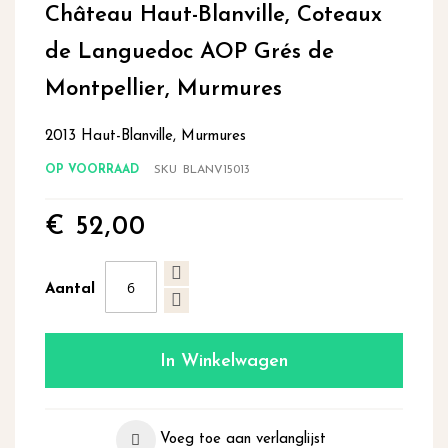
Château Haut-Blanville, Coteaux
het
begin
de Languedoc AOP Grés de
van
de
Montpellier, Murmures
afbeeldingen-
gallerij
2013 Haut-Blanville, Murmures
OP VOORRAAD
SKU
BLANV15013
€ 52,00
Aantal
In Winkelwagen
Voeg toe aan verlanglijst