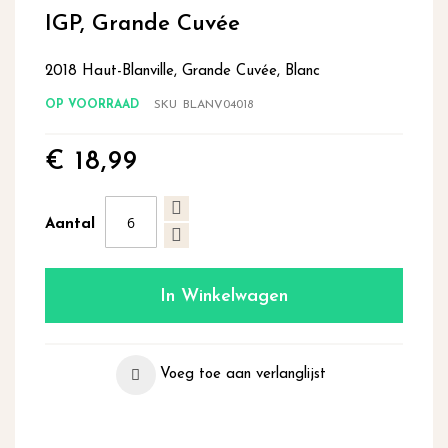
begin
IGP, Grande Cuvée
van
de
2018 Haut-Blanville, Grande Cuvée, Blanc
afbeeldingen-
gallerij
OP VOORRAAD
SKU
BLANV04018
€ 18,99
Aantal
In Winkelwagen
Voeg toe aan verlanglijst