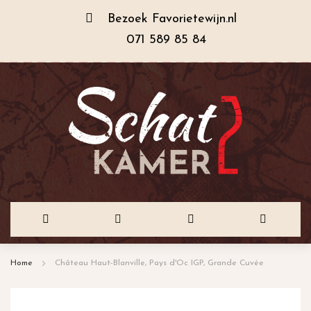
Bezoek
Favorietewijn.nl
071 589 85 84
Ga
Home
Château Haut-Blanville, Pays d'Oc IGP, Grande Cuvée
naar
de