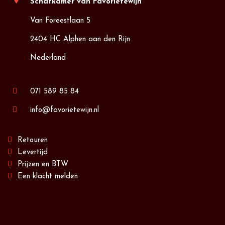
location_on
Schatkamer van Favorietewijn
Van Foreestlaan 5
2404 HC Alphen aan den Rijn
Nederland
071 589 85 84
info@favorietewijn.nl
Retouren
Levertijd
Prijzen en BTW
Een klacht melden