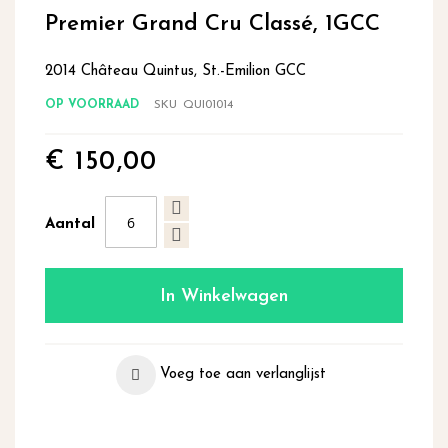
begin
Premier Grand Cru Classé, 1GCC
van
de
2014 Château Quintus, St.-Emilion GCC
afbeeldingen-
gallerij
OP VOORRAAD
SKU
QUI01014
€ 150,00
Aantal
In Winkelwagen
Voeg toe aan verlanglijst