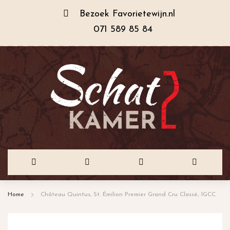
Bezoek
Favorietewijn.nl
071 589 85 84
Ga
Home
Château Quintus, St. Émilion Premier Grand Cru Classé, 1GCC
naar
de