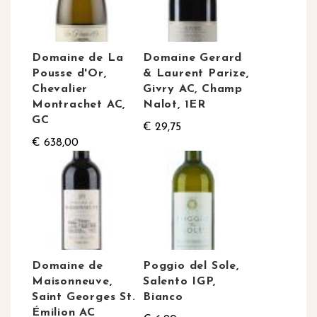
Domaine de La
Domaine Gerard
Pousse d'Or,
& Laurent Parize,
Chevalier
Givry AC, Champ
Montrachet AC,
Nalot, 1ER
GC
€ 29,75
€ 638,00
Domaine de
Poggio del Sole,
Maisonneuve,
Salento IGP,
Saint Georges St.
Bianco
Émilion AC