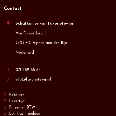
Contact
location_on
Schatkamer van Favorietewijn
Van Foreestlaan 5
2404 HC Alphen aan den Rijn
Nederland
071 589 85 84
info@favorietewijn.nl
Retouren
Levertijd
Prijzen en BTW
Een klacht melden