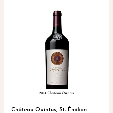
inhoud
Ga
naar
het
einde
van
de
afbeeldingen-
gallerij
2014 Château Quintus
Ga
naar
Château Quintus, St. Émilion
het