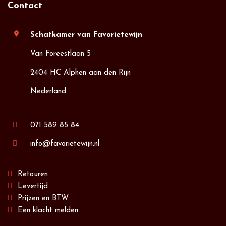
Contact
location_on
Schatkamer van Favorietewijn
Van Foreestlaan 5
2404 HC Alphen aan den Rijn
Nederland
071 589 85 84
info@favorietewijn.nl
Retouren
Levertijd
Prijzen en BTW
Een klacht melden