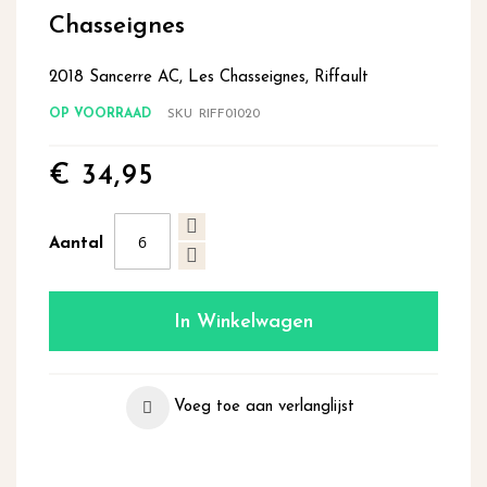
begin
Chasseignes
van
de
2018 Sancerre AC, Les Chasseignes, Riffault
afbeeldingen-
gallerij
OP VOORRAAD
SKU
RIFF01020
€ 34,95
Aantal
In Winkelwagen
Voeg toe aan verlanglijst