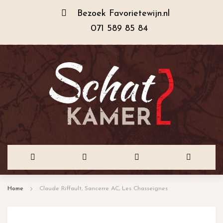
Bezoek
Favorietewijn.nl
071 589 85 84
Ga
Home
Claude Riffault, Sancerre AC, Les Chasseignes
naar
de