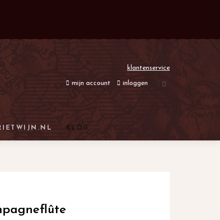
klantenservice
mijn account
inloggen
RIETWIJN.NL
BLOG
mpagneflûte