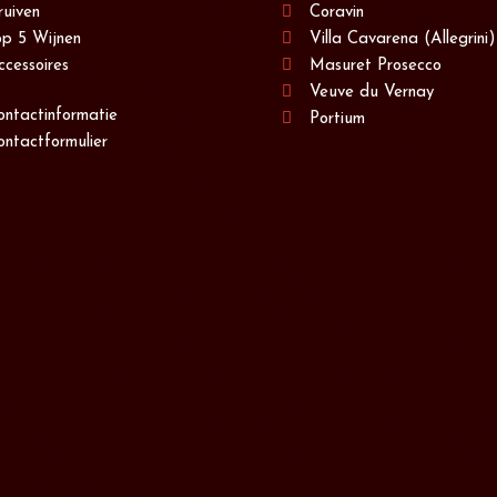
ruiven
Coravin
op 5 Wijnen
Villa Cavarena (Allegrini)
ccessoires
Masuret Prosecco
Veuve du Vernay
ontactinformatie
Portium
ontactformulier