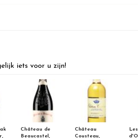
ijk iets voor u zijn!
eak
Château de
Château
Les
r,
Beaucastel,
Cousteau,
d'O