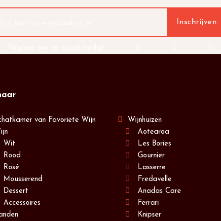
Volg ons ook op social media!
naar
chatkamer van Favoriete Wijn
Wijnhuizen
ijn
Aotearoa
Wit
Les Bories
Rood
Gournier
Rosé
Lasserre
Mousserend
Fredavelle
Dessert
Anadas Care
Accessoires
Ferrari
anden
Knipser