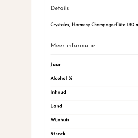
het
begin
Details
van
de
Crystalex, Harmony Champagneflûte 180 m
afbeeldingen-
gallerij
Meer informatie
Meer
Jaar
informatie
Alcohol %
Inhoud
Land
Wijnhuis
Streek