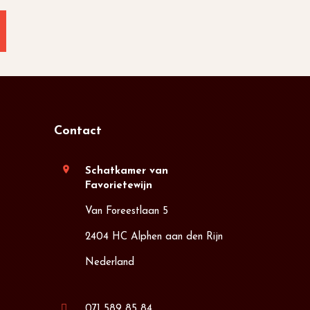
Contact
location_on
Schatkamer van
Favorietewijn
Van Foreestlaan 5
2404 HC Alphen aan den Rijn
Nederland
071 589 85 84