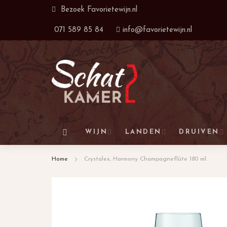
Ga
Bezoek
Favorietewijn.nl
naar
071 589 85 84
info@favorietewijn.nl
de
inhoud
WIJN
LANDEN
DRUIVEN
Home
Crystalex, Harmony Champagneflûte 180 ml.
Ga
naar