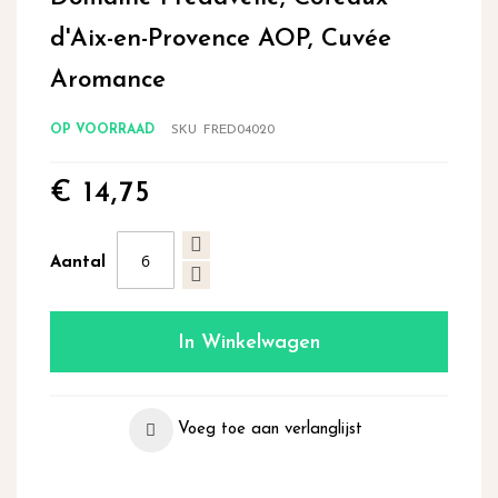
begin
d'Aix-en-Provence AOP, Cuvée
van
de
Aromance
afbeeldingen-
gallerij
OP VOORRAAD
SKU
FRED04020
€ 14,75
Aantal
In Winkelwagen
Voeg toe aan verlanglijst